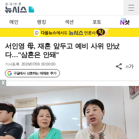
메인
랭킹
섹션
포토
서인영 母, 재혼 앞두고 예비 사위 만났
다…"삼혼은 안돼"
기사등록
2026/07/09 00:00:00
가
가
구글에서 선호하는 매체로 추가
X