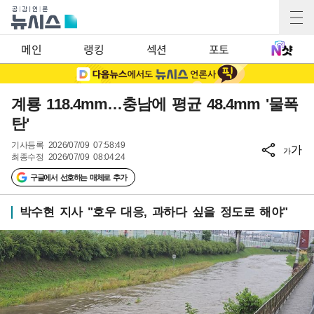
메인
랭킹
섹션
포토
계룡 118.4mm…충남에 평균 48.4mm '물폭
탄'
기사등록
2026/07/09 07:58:49
가
가
최종수정
2026/07/09 08:04:24
구글에서 선호하는 매체로 추가
박수현 지사 "호우 대응, 과하다 싶을 정도로 해야"