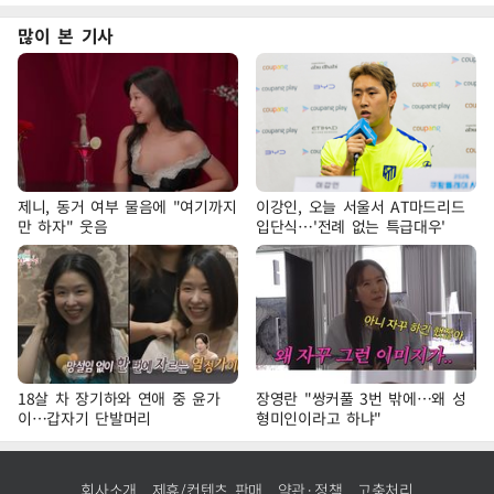
많이 본 기사
제니, 동거 여부 물음에 "여기까지
이강인, 오늘 서울서 AT마드리드
만 하자" 웃음
입단식…'전례 없는 특급대우'
18살 차 장기하와 연애 중 윤가
장영란 "쌍커풀 3번 밖에…왜 성
이…갑자기 단발머리
형미인이라고 하냐"
회사소개
제휴/컨텐츠 판매
약관·정책
고충처리