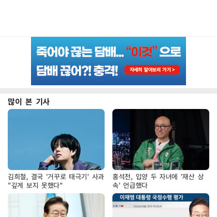
많이 본 기사
김희철, 결국 '거꾸로 태극기' 사과
홍석천, 입양 두 자녀에 '재산 상
"깊게 보지 못했다"
속' 언급했다