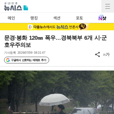
메인
랭킹
섹션
포토
문경·봉화 120㎜ 폭우…경북북부 6개 시·군
호우주의보
기사등록
2026/07/09 08:31:47
가
가
구글에서 선호하는 매체로 추가