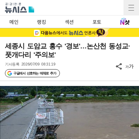
메인
랭킹
섹션
포토
세종시 도암교 홍수 '경보'…논산천 동성교·
풋개다리 '주의보'
기사등록
2026/07/09 08:31:19
가
가
구글에서 선호하는 매체로 추가