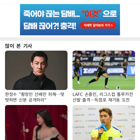
많이 본 기사
한정수 "황정민 선배만 피해…떳
LAFC 손흥민, 리그스컵 톨루카전
떳하면 신분 공개하라"
선발 출격…득점포 재가동 도전