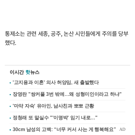
통제소는 관련 세종, 공주, 논산 시민들에게 주의를 당부
했다.
이시간
핫
뉴스
'고지용과 이혼' 의사 허양임, 새 출발했다
장영란 "쌍커풀 3번 밖에…왜 성형미인이라고 하냐"
'마약 자숙' 유아인, 남사친과 뽀뽀 근황
정청래 또 말실수 "'이명박' 임기 내로…"