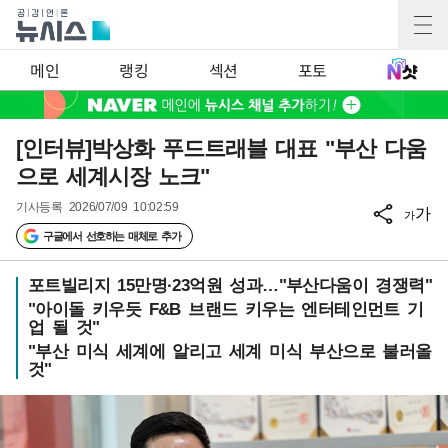
메인
랭킹
섹션
포토
[인터뷰]박상화 푸드트래블 대표 "부산 다움
으로 세계시장 노크"
기사등록
2026/07/09 10:02:59
가
가
구글에서 선호하는 매체로 추가
포트빌리지 15만명·23억원 성과…"부산다움이 경쟁력"
"아이돌 키우듯 F&B 브랜드 키우는 엔터테인먼트 기
업 될 것"
"부산 미식 세계에 알리고 세계 미식 부산으로 불러올
것"