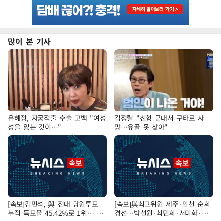
많이 본 기사
유혜정, 자궁적출 수술 고백 "여성
김정렬 "친형 군대서 구타로 사
성을 잃는 것이…"
망…유골 못 찾아"
[속보]김민석, 與 전대 당원투표
[속보]與최고위원 제주·인천 순회
누적 득표율 45.42%로 1위… 정
경선…박선원·최민희·서미화·한