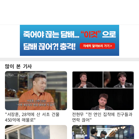
많이 본 기사
"서장훈, 28억에 산 서초 건물
전현무 "전 연인 집착에 친구들과
450억에 매물로"
연락 끊어"