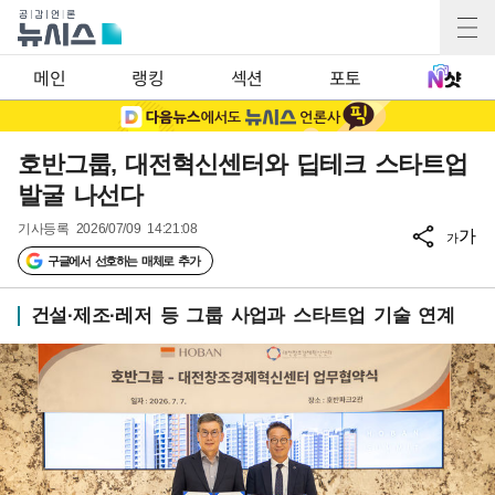
메인
랭킹
섹션
포토
호반그룹, 대전혁신센터와 딥테크 스타트업
발굴 나선다
기사등록
2026/07/09 14:21:08
가
가
구글에서 선호하는 매체로 추가
건설·제조·레저 등 그룹 사업과 스타트업 기술 연계