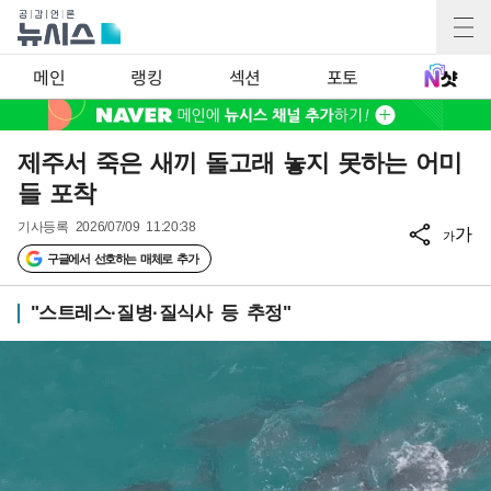
메인
랭킹
섹션
포토
제주서 죽은 새끼 돌고래 놓지 못하는 어미
들 포착
기사등록
2026/07/09 11:20:38
가
가
구글에서 선호하는 매체로 추가
"스트레스·질병·질식사 등 추정"