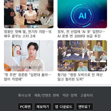
정웅인 첫째 딸, 연기자 지망…또
정부, 전 산업에 'AI 옷' 입힌다…
배우 꿈꾸는 스타 2세
AI 로봇 연 1000대 보급 추진
'첫 주연' 정준원 "심판대 올라…
황기순 "원정 도박으로 전 재산
많이 걱정돼"
잃고 필리핀 도피"
회사소개
제휴/컨텐츠 판매
약관·정책
고충처리
PC화면
제보하기
앱 다운로드
맨위로↑