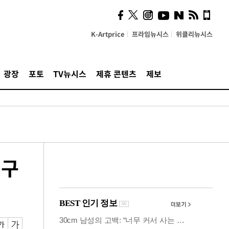
사이 해답 찾았죠"…알을
깨고 나온 '초자아'
K-Artprice
프라임뉴시스
위클리뉴시스
광장
포토
TV뉴시스
제휴 콘텐츠
제보
재구