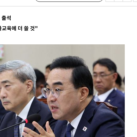
 출석
교육에 더 쓸 것"
·서미화·
1위… 정
鄭
위해 뛸
승리
내일날씨]
 원해 아
보