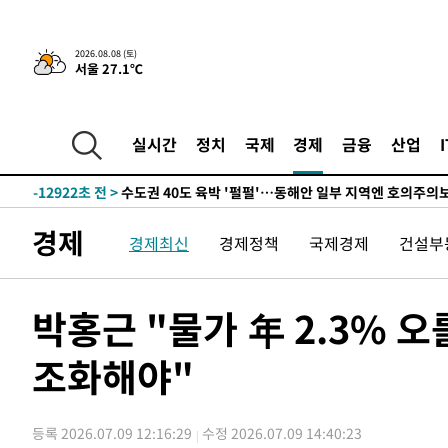
한민수·김용 순
-21345초 전 >
[속보]김민석, 與 전대 당원투표 누적 득표율 45.42%로 
청래 44.56%
-20627초 전 >
[속보]與 대표 경선 제주·인천 당원투표…金 47.75%·
2026.08.08 (토)
서울 27.1℃
42.08%·宋 10.17%
-20161초 전 >
이강인 "아틀레티코 이적 기뻐…등번호 7번 의미보단 팀 
것"
-20096초 전 >
[속보]與 당대표 경선, 제주·인천 권리당원 투표 김민석 
-13870초 전 >
낮 최고 35도 '무더위'…동해안 시간당 30㎜ '강한 비'[
실시간
정치
국제
경제
금융
산업
-13140초 전 >
[속보]이강인 "감독님이 원하는 마음 느꼈고, 많은 트로피
틀레티코 이적"
-12922초 전 >
수도권 40도 육박 '펄펄'…동해안 일부 지역엔 호의주의
-11891초 전 >
온열질환 사망자 3명 늘어…누적 환자 3000명 돌파
경제
경제최신
경제정책
국제경제
건설부
-5836초 전 >
강릉에 시간당 81.4㎜ 물폭탄…도로 잠기고 담벼락 붕괴
-1943초 전 >
백운산서 80년근 천종산삼 9뿌리 발견…감정가 1.3억원
5분 전 >
선재도서 해루질 나섰다 실종 60대, 닷새 만에 숨진 채 발견
박홍근 "물가 年 2.3% 
46분 전 >
남자 농구, 나고야 아시안게임서 '홈팀' 일본과 한일전
조화해야"
57분 전 >
여수 오동도 해상서 모터보트 전복…1명 사망·1명 실종
2시간 전 >
극한폭염 한풀 꺾이지만…'낮 최고 35도' 무더위, 열대야 계
날씨]
2시간 전 >
축구협회 "압수수색·성접대 논란 사과…쇄신의 기회로 삼겠
등록 2026.07.09 12:16:29
수정 2026.07.09 14:40:23
3시간 전 >
[속보]'압수수색·성접대 논란' 축구협회 "실망과 걱정 안겨드