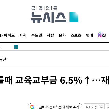
1위… 정
鄭
위해 뛸
승리
내일날씨]
IT·바이오
사회
수도권
지방
문화
스포츠
연예
 원해 아
보
동산
오를때 교육교부금 6.5%↑…
속[다음주
다"
구글에서 선호하는 매체로 추가
려 죄송"