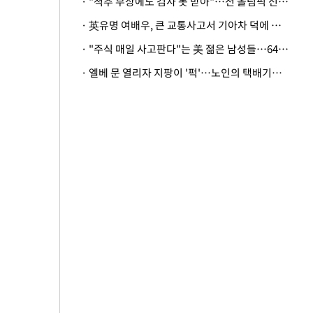
· "척추 부상에도 검사 못 받아"…전 올림픽 선수, 美봅슬레이협회 상대 소송
· 英유명 여배우, 큰 교통사고서 기아차 덕에 살았다
· "주식 매일 사고판다"는 美 젊은 남성들…64%가 "나는 인생의 패배자“
· 엘베 문 열리자 지팡이 '퍽'…노인의 택배기사 폭행 이유