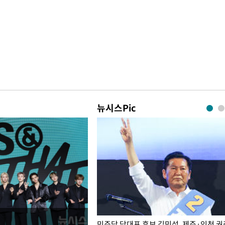
뉴시스Pic
슨 일이? [뉴시스국회토pic]
민주당 당대표 후보 김민석, 제주·인천 