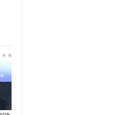
권리당원
무더위 잊는 도심형 여름 축제 '2026 서울 바캉스
용산어린이정원 앞