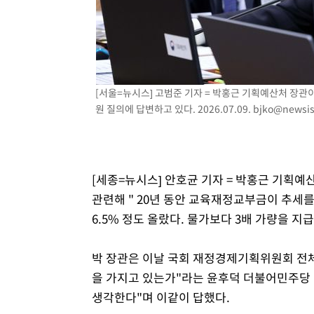
56분 전 >
여수 오동도 해상서 모터보트 전복…1명 사망·1명 실종
1시간 전 >
극한폭염 한풀 꺾이지만…'낮 최고 35도' 무더위, 열대야 계
날씨]
2시간 전 >
축구협회 "압수수색·성접대 논란 사과…쇄신의 기회로 삼겠
3시간 전 >
[속보]'압수수색·성접대 논란' 축구협회 "실망과 걱정 안겨드
[서울=뉴시스] 고범준 기자 = 박홍근 기획예산처 장
6시간 전 >
'최고 37도' 폭염 지속…강원동해안 최대 150㎜ 비
원 질의에 답변하고 있다. 2026.07.09.
bjko@newsi
8시간 전 >
[속보]뉴욕증시 상승 마감…S&P 0.6% 나스닥 1.3%↑
[세종=뉴시스] 안호균 기자 = 박홍근 기획
관련해 " 20년 동안 교육재정교부금이 추세를
6.5% 정도 올랐다. 물가보다 3배 가량을 
박 장관은 이날 국회 재정경제기획위원회 전체
을 가지고 있는가"라는 윤후덕 더불어민주당
생각한다"며 이같이 답했다.