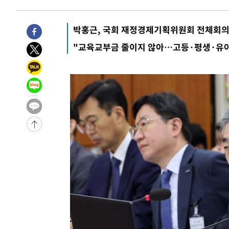
6시간 전 >
'최고 37도' 폭염 지속…강원동해안 최대 150㎜ 비
8시간 전 >
[속보]뉴욕증시 상승 마감…S&P 0.6% 나스닥 1.3%↑
박홍근, 국회 재정경제기획위원회 전체회의
-30365초 전 >
이란 "호르무즈 재개방 합의 근접…美 배상 선행돼야"
"교육교부금 줄이지 않아…고등·평생·유아
-21412초 전 >
[속보]與최고위원 제주·인천 순회경선…박선원·최민희
한민수·김용 순
-21365초 전 >
[속보]김민석, 與 전대 당원투표 누적 득표율 45.42%로 
청래 44.56%
-20647초 전 >
[속보]與 대표 경선 제주·인천 당원투표…金 47.75%·
42.08%·宋 10.17%
-20181초 전 >
이강인 "아틀레티코 이적 기뻐…등번호 7번 의미보단 팀 
것"
-20116초 전 >
[속보]與 당대표 경선, 제주·인천 권리당원 투표 김민석 
-13890초 전 >
낮 최고 35도 '무더위'…동해안 시간당 30㎜ '강한 비'[
-13160초 전 >
[속보]이강인 "감독님이 원하는 마음 느꼈고, 많은 트로피
틀레티코 이적"
-12942초 전 >
수도권 40도 육박 '펄펄'…동해안 일부 지역엔 호의주의
-11911초 전 >
온열질환 사망자 3명 늘어…누적 환자 3000명 돌파
-5856초 전 >
강릉에 시간당 81.4㎜ 물폭탄…도로 잠기고 담벼락 붕괴
-1963초 전 >
백운산서 80년근 천종산삼 9뿌리 발견…감정가 1.3억원
5분 전 >
선재도서 해루질 나섰다 실종 60대, 닷새 만에 숨진 채 발견
46분 전 >
남자 농구, 나고야 아시안게임서 '홈팀' 일본과 한일전