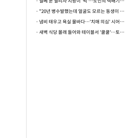
· 엘베 문 열리자 지팡이 '퍽'…노인의 택배기사 폭행 이유
· "20년 병수발했는데 얼굴도 모르는 동생이 유산 절반을"…배다른 형제 상속권 있을까
· 냄비 태우고 욕실 물바다…'치매 의심' 시어머니 검사 권유했다가 '날벼락'
· 새벽 식당 몰래 들어와 테이블서 '쿨쿨'…토사물 남기고 사라진 남성