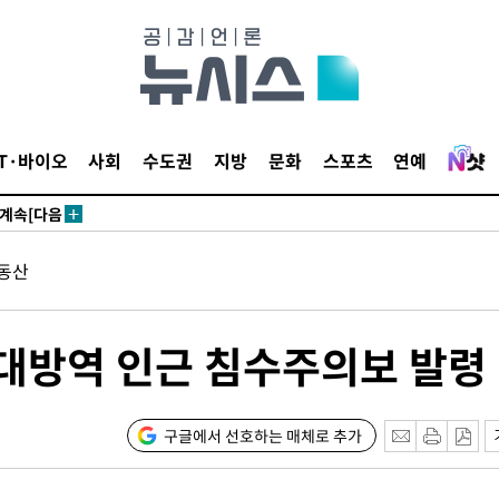
견
IT·바이오
사회
수도권
지방
문화
스포츠
연예
 계속[다음
삼겠다"
동산
안겨드려 죄
대방역 인근 침수주의보 발령
견
구글에서 선호하는 매체로 추가