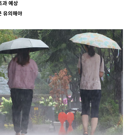
초과 예상
 계속[다음
근 유의해야
삼겠다"
안겨드려 죄