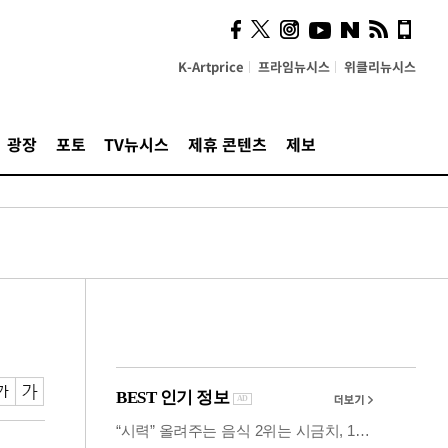
사이 해답 찾았죠"…알을
깨고 나온 '초자아'
K-Artprice
프라임뉴시스
위클리뉴시스
광장
포토
TV뉴시스
제휴 콘텐츠
제보