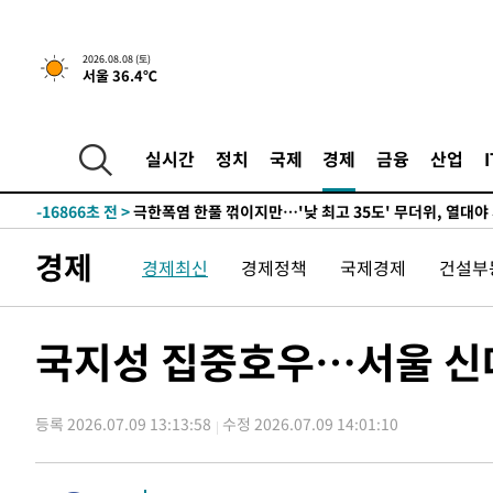
1시간 전 >
[속보]뉴욕증시 상승 마감…S&P 0.6% 나스닥 1.3%↑
-29912초 전 >
강릉에 시간당 81.4㎜ 물폭탄…도로 잠기고 담벼락 붕괴
2026.08.08 (토)
서울 36.4℃
-26019초 전 >
백운산서 80년근 천종산삼 9뿌리 발견…감정가 1.3억원
-23729초 전 >
선재도서 해루질 나섰다 실종 60대, 닷새 만에 숨진 채 발
-21263초 전 >
남자 농구, 나고야 아시안게임서 '홈팀' 일본과 한일전
실시간
정치
국제
경제
금융
산업
-20639초 전 >
여수 오동도 해상서 모터보트 전복…1명 사망·1명 실종
-16866초 전 >
극한폭염 한풀 꺾이지만…'낮 최고 35도' 무더위, 열대야
주 날씨]
-13884초 전 >
축구협회 "압수수색·성접대 논란 사과…쇄신의 기회로 
경제
경제최신
경제정책
국제경제
건설부
-12401초 전 >
[속보]'압수수색·성접대 논란' 축구협회 "실망과 걱정 
송"
-1022초 전 >
'최고 37도' 폭염 지속…강원동해안 최대 150㎜ 비
1시간 전 >
[속보]뉴욕증시 상승 마감…S&P 0.6% 나스닥 1.3%↑
국지성 집중호우…서울 신
-29932초 전 >
강릉에 시간당 81.4㎜ 물폭탄…도로 잠기고 담벼락 붕괴
-26039초 전 >
백운산서 80년근 천종산삼 9뿌리 발견…감정가 1.3억원
등록 2026.07.09 13:13:58
수정 2026.07.09 14:01:10
-23749초 전 >
선재도서 해루질 나섰다 실종 60대, 닷새 만에 숨진 채 발
-21283초 전 >
남자 농구, 나고야 아시안게임서 '홈팀' 일본과 한일전
-20659초 전 >
여수 오동도 해상서 모터보트 전복…1명 사망·1명 실종