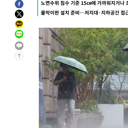
노면수위 침수 기준 15㎝에 가까워지거나 
-16886초 전 >
극한폭염 한풀 꺾이지만…'낮 최고 35도' 무더위, 열대야
물막이판 설치 준비…저지대·지하공간 접
주 날씨]
-13904초 전 >
축구협회 "압수수색·성접대 논란 사과…쇄신의 기회로 
-12421초 전 >
[속보]'압수수색·성접대 논란' 축구협회 "실망과 걱정 
송"
-1042초 전 >
'최고 37도' 폭염 지속…강원동해안 최대 150㎜ 비
1시간 전 >
[속보]뉴욕증시 상승 마감…S&P 0.6% 나스닥 1.3%↑