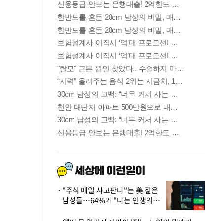
"주식 매일 사고판다"는 美 젊은
남성들…64%가 "나는 인생의
패배자“