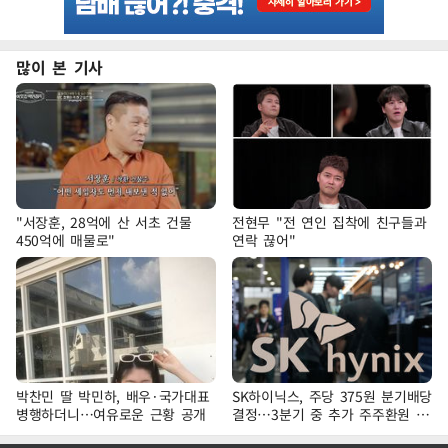
많이 본 기사
"서장훈, 28억에 산 서초 건물
전현무 "전 연인 집착에 친구들과
450억에 매물로"
연락 끊어"
박찬민 딸 박민하, 배우·국가대표
SK하이닉스, 주당 375원 분기배당
병행하더니…여유로운 근황 공개
결정…3분기 중 추가 주주환원 발
표