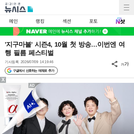
메인
랭킹
섹션
포토
'지구마불' 시즌4, 10월 첫 방송…이번엔 여
행 필름 페스티벌
기사등록
2026/07/09 14:19:46
가
가
구글에서 선호하는 매체로 추가
X