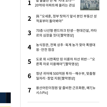
노
'덜 똘똘한 한 채' 시대 오나…
1
1
것"
20억대 아파트에 쏠리는 관심
[세제 개편, 그 이후②]
승연, 건강 괜찮나
與 "오세훈, 정부 탓하기 앞서 본인 부동산 성
2
2
적표부터 돌아봐야"
오나…20억대 아파트
70층 나선형 랜드마크 탄생…현대건설, 카타
3
3
 그 이후②]
르의 심장을 짓다[짤막영상]
대 의혹'…2002
농식장관, 전북 상추·육계 농가 찾아 폭염대
4
4
응·안전 점검
"…네이버가 국방
도로 위 시한폭탄 된 이륜차 차선 위반…"오
5
5
른쪽 차로 이용해야"[짤막영상]
 다 죽어"…전세금
청년 귀어에 500억원 투자…해수부, 맞춤형
6
6
일자리·창업 지원[짤막영상]
대 논란 사과…쇄
용산어린이정원 앞 즐비한 근조화환, 왜?[뉴
7
7
시스Pic]