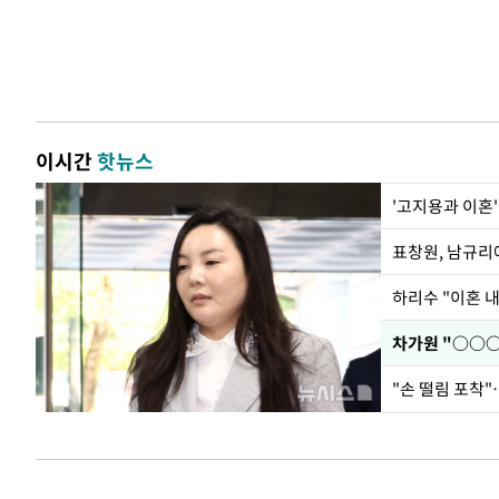
이시간
핫뉴스
'고지용과 이혼'
하리수 "이혼 
"손 떨림 포착"