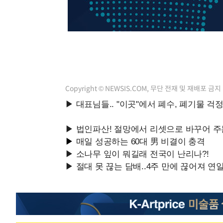
-3004초 전 >
선재도서 해루질 나섰다 실종 60대, 닷새 만에 숨진 채 발견
-538초 전 >
남자 농구, 나고야 아시안게임서 '홈팀' 일본과 한일전
1분 전 >
여수 오동도 해상서 모터보트 전복…1명 사망·1명 실종
1시간 전 >
극한폭염 한풀 꺾이지만…'낮 최고 35도' 무더위, 열대야 계
날씨]
1시간 전 >
축구협회 "압수수색·성접대 논란 사과…쇄신의 기회로 삼겠
2시간 전 >
[속보]'압수수색·성접대 논란' 축구협회 "실망과 걱정 안겨드
Copyright © NEWSIS.COM, 무단 전재 및 재배포 금지
5시간 전 >
'최고 37도' 폭염 지속…강원동해안 최대 150㎜ 비
7시간 전 >
[속보]뉴욕증시 상승 마감…S&P 0.6% 나스닥 1.3%↑