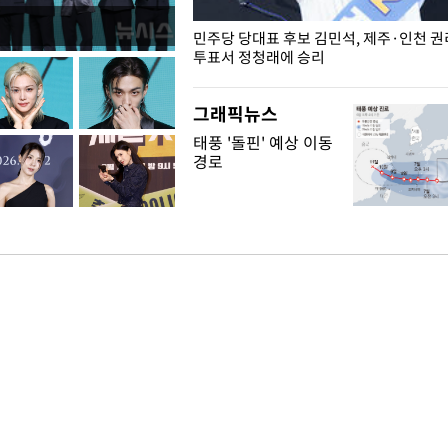
슨 일이? [뉴시스국회토pic]
민주당 당대표 후보 김민석, 제주·인천 
투표서 정청래에 승리
그래픽뉴스
태풍 '돌핀' 예상 이동
경로