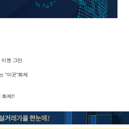
오세훈 "용산공원 아파트, 
1
무현·문재인 철학 뒤집는 
"손 떨림 포착"…카라 한
2
팬들 '걱정'
속[다음주
'덜 똘똘한 한 채' 시대 
3
다"
에 쏠리는 관심[세제 개편,
려 죄송"
외신 주목한 '축구협회 성접
4
한일월드컵까지 소환
"한국판 팔란티어 꿈꾼다
5
AI 사업에 진심인 이유
차가원 "○○○ 까면 주변
6
미반환 속 녹취 폭로 파장
축구협회 "압수수색·성접
7
신의 기회로 삼겠다"