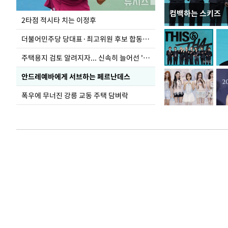
컴백하는 스키즈
이번주 국회에는 무
2타점 적시타 치는 이정후
더불어민주당 당대표·최고위원 후보 합동연설회
주택용지 검토 알려지자... 신속히 늘어선 '근조화환'
안드레예바에게 서브하는 페르난데스
폭우에 무너진 강릉 교동 주택 담벼락