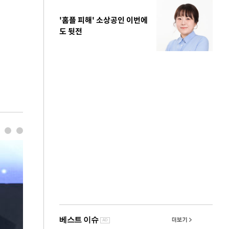
'홈플 피해' 소상공인 이번에
도 뒷전