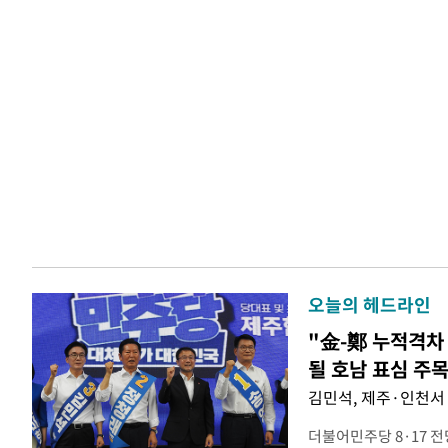
오늘의 헤드라인
"金-鄭 누적격차 
될 호남 표심 주
김민석, 제주·인천서 
더불어민주당 8·17 