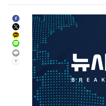
1시간 전 >
극한폭염 한풀 꺾이지만…'낮 최고 35도' 무더위, 열대야 계
날씨]
1시간 전 >
축구협회 "압수수색·성접대 논란 사과…쇄신의 기회로 삼겠
2시간 전 >
[속보]'압수수색·성접대 논란' 축구협회 "실망과 걱정 안겨드
5시간 전 >
'최고 37도' 폭염 지속…강원동해안 최대 150㎜ 비
7시간 전 >
[속보]뉴욕증시 상승 마감…S&P 0.6% 나스닥 1.3%↑
-24743초 전 >
[속보]與최고위원 제주·인천 순회경선…박선원·최민희
한민수·김용 순
-24696초 전 >
[속보]김민석, 與 전대 당원투표 누적 득표율 45.42%로 
청래 44.56%
-23978초 전 >
[속보]與 대표 경선 제주·인천 당원투표…金 47.75%·
42.08%·宋 10.17%
-23512초 전 >
이강인 "아틀레티코 이적 기뻐…등번호 7번 의미보단 팀 
것"
-23447초 전 >
[속보]與 당대표 경선, 제주·인천 권리당원 투표 김민석 
-17221초 전 >
낮 최고 35도 '무더위'…동해안 시간당 30㎜ '강한 비'[
-16491초 전 >
[속보]이강인 "감독님이 원하는 마음 느꼈고, 많은 트로피
틀레티코 이적"
-16273초 전 >
수도권 40도 육박 '펄펄'…동해안 일부 지역엔 호의주의
-15242초 전 >
온열질환 사망자 3명 늘어…누적 환자 3000명 돌파
-9187초 전 >
강릉에 시간당 81.4㎜ 물폭탄…도로 잠기고 담벼락 붕괴
-5294초 전 >
백운산서 80년근 천종산삼 9뿌리 발견…감정가 1.3억원