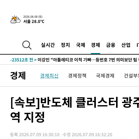
7시간 전 >
[속보]뉴욕증시 상승 마감…S&P 0.6% 나스닥 1.3%↑
2026.08.08 (토)
서울 28.0℃
-24743초 전 >
[속보]與최고위원 제주·인천 순회경선…박선원·최민희
한민수·김용 순
-24696초 전 >
[속보]김민석, 與 전대 당원투표 누적 득표율 45.42%로 
청래 44.56%
-23978초 전 >
[속보]與 대표 경선 제주·인천 당원투표…金 47.75%·
실시간
정치
국제
경제
금융
산업
42.08%·宋 10.17%
-23512초 전 >
이강인 "아틀레티코 이적 기뻐…등번호 7번 의미보단 팀 
것"
-23447초 전 >
[속보]與 당대표 경선, 제주·인천 권리당원 투표 김민석 
-17221초 전 >
낮 최고 35도 '무더위'…동해안 시간당 30㎜ '강한 비'[
경제
경제최신
경제정책
국제경제
건설부
-16491초 전 >
[속보]이강인 "감독님이 원하는 마음 느꼈고, 많은 트로피
틀레티코 이적"
-16273초 전 >
수도권 40도 육박 '펄펄'…동해안 일부 지역엔 호의주의
-15242초 전 >
온열질환 사망자 3명 늘어…누적 환자 3000명 돌파
[속보]반도체 클러스터 광
-9187초 전 >
강릉에 시간당 81.4㎜ 물폭탄…도로 잠기고 담벼락 붕괴
역 지정
-5294초 전 >
백운산서 80년근 천종산삼 9뿌리 발견…감정가 1.3억원
-3004초 전 >
선재도서 해루질 나섰다 실종 60대, 닷새 만에 숨진 채 발견
-538초 전 >
남자 농구, 나고야 아시안게임서 '홈팀' 일본과 한일전
등록 2026.07.09 16:30:10
수정 2026.07.09 16:32:20
1분 전 >
여수 오동도 해상서 모터보트 전복…1명 사망·1명 실종