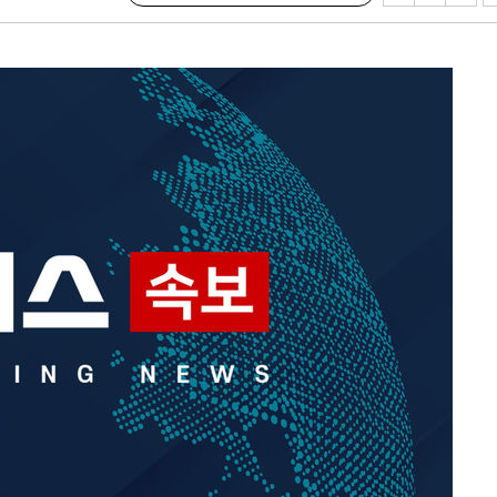
속[다음주
다"
려 죄송"
·서미화·
1위… 정
鄭
위해 뛸
승리
내일날씨]
 원해 아
보