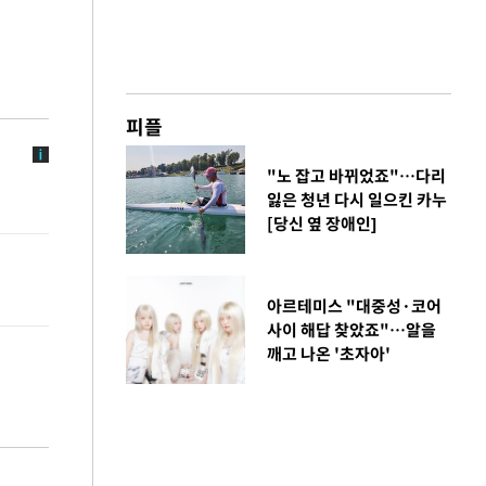
피플
"노 잡고 바뀌었죠"…다리
잃은 청년 다시 일으킨 카누
[당신 옆 장애인]
아르테미스 "대중성·코어
사이 해답 찾았죠"…알을
깨고 나온 '초자아'