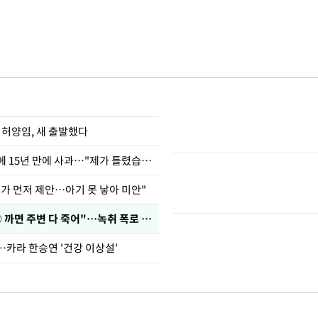
 허양임, 새 출발했다
표창원, 남규리에 15년 만에 사과…"제가 틀렸습니다"
내가 먼저 제안…아기 못 낳아 미안"
차가원 "○○○ 까면 주변 다 죽어"…녹취 폭로 파장
…카라 한승연 '건강 이상설'