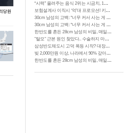
권리당원
무더위 잊는 도심형 여름 축제 '2026 서울 바캉스
용산어린이정원 앞
페스티벌'