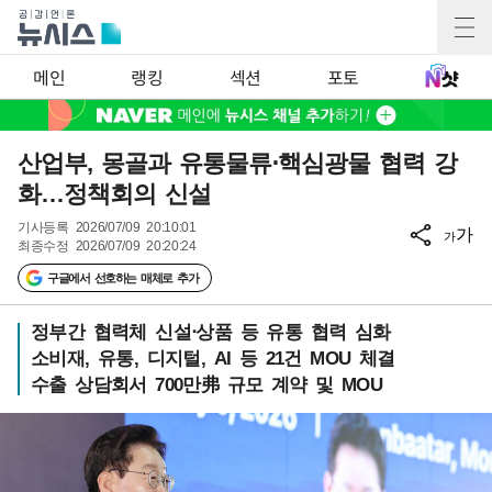
메인
랭킹
섹션
포토
산업부, 몽골과 유통물류⋅핵심광물 협력 강
화…정책회의 신설
기사등록
2026/07/09 20:10:01
가
가
최종수정
2026/07/09 20:20:24
구글에서 선호하는 매체로 추가
정부간 협력체 신설⋅상품 등 유통 협력 심화
소비재, 유통, 디지털, AI 등 21건 MOU 체결
수출 상담회서 700만弗 규모 계약 및 MOU