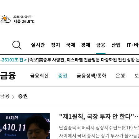
2026.08.09 (일)
서울 26.9℃
-24109초 전 >
“美 이란전 무기 소진…북한과 분쟁시 주한 미군 취약해질 수 
-31775초 전 >
튀르키예 외무장관, "메카 3국 방위협정은 이란이 목표 아냐 "
실시간
정치
국제
경제
금융
산업
IT·
-28983초 전 >
이군이 불법 군시설 건설한 레바논 남부에서 레바논군 3명 폭
부상
-26101초 전 >
[속보]美중부 사령관, 이스라엘 긴급방문 다중화된 전선 상황 
-24165초 전 >
美 국방부, 켄달 전 공군장관 보안허가 취소…“에어포스원 기
금융
금융최신
증권
금융정책/통화
은행
보
보, 언론 누출”
-24134초 전 >
‘축구의 신’ 아르헨티나 축구 선수 메시의 부친 지병 별세
-24109초 전 >
“美 이란전 무기 소진…북한과 분쟁시 주한 미군 취약해질 수 
-31775초 전 >
튀르키예 외무장관, "메카 3국 방위협정은 이란이 목표 아냐 "
금융
증권
-28983초 전 >
이군이 불법 군시설 건설한 레바논 남부에서 레바논군 3명 폭
부상
-26101초 전 >
[속보]美중부 사령관, 이스라엘 긴급방문 다중화된 전선 상황 
"제1원칙, 국장 투자 안 한다
-24165초 전 >
美 국방부, 켄달 전 공군장관 보안허가 취소…“에어포스원 기
단일종목 레버리지 상장지수펀드(ETF) 도
보, 언론 누출”
-24134초 전 >
‘축구의 신’ 아르헨티나 축구 선수 메시의 부친 지병 별세
사이에서 국내 증시는 장기 투자가 불가능한
-24109초 전 >
“美 이란전 무기 소진…북한과 분쟁시 주한 미군 취약해질 수 