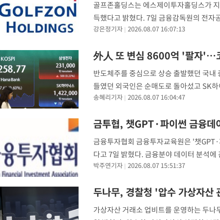
골프존홀딩스는 에스제이투자홀딩스가 지난 6
득했다고 밝혔다. 7일 금융감독원의 전
강은정기자
2026.08.07 16:07:13
으로 한 공개매수에서 매수 예정 수량(154
김영찬
外人 또 변심 8600억 '팔자'…
반도체주를 중심으로 상승 출발했던 국내 증
들였던 외국인은 순매도로 돌아섰고 SK하
송혜리기자
2026.08.07 16:04:47
면 7일 코스피는 전 거래일보다 0.60% 내린
금투협, 챗GPT·파이썬 금융데
금융투자협회 금융투자교육원은 '챗GPT·파
다고 7일 밝혔다. 금융분야 데이터 분석에 관
박주연기자
2026.08.07 15:51:37
이터를 분석하고 직접 주식투자 어플리케이
두나무, 경찰청 '압수 가상자산 
가상자산 거래소 업비트를 운영하는 두나무