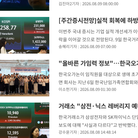
김진아2기자
2026.08.09 08:00:00
투자 심리가 위축되면서, 주식시장을 떠난
이다.
[주간증시전망]실적 회복에 하
이번주 국내 증시는 기업 실적 개선세가 
락을 이어갈 것으로 전망된다. 9일 한국거래소
송혜리기자
2026.08.09 07:00:00
를 마쳤다. 지수는 상승 개장하며 6300, 
"올바른 가임력 정보"…한국오
한국오가논이 임직원을 대상으로 생애 초기
면 회사는 지난 6일 한국난임가족연합회와
이소헌기자
2026.08.09 01:30:00
학생 인턴을 대상으로 한 난임 예방 및 생식
식건
거래소 "삼전·닉스 레버리지 예
한국거래소가 삼성전자와 SK하이닉스 단일
보도에 대해 "사실과 다르다"고 반박했다.
강수윤기자
2026.08.08 14:48:14
의 예비심사 소요 기간은 총 13일로, 최근