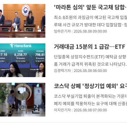
'마라톤 심의' 앞둔 국고채 담
최소 8조원의 과징금이 예고된 국고채 입찰
루돼 사건 규모가 방대한 데다 입찰담합·정
임하은기자
2026.08.08 09:00:00
친 '마라톤 심의'가 예고됐다. 8일 업계에 
거래대금 15분의 1 급감…ETF
단일종목 상장지수펀드(ETF) 예탁금 상
품 거래가 급격히 위축된 것으로 나타났다. 
김경택기자
2026.08.08 08:00:00
래에서 차지하는 비중도 6분의 1 수준으로
ET
코스닥 상폐 '정상기업 예외' 
코스닥 부실기업 퇴출이 본격화되는 가운
폐지 예외를 적용하자는 요구에 대해 신중
이지민기자
2026.08.08 07:00:00
에 따르면 금융위는 상장폐지 요건 완화와 
성,