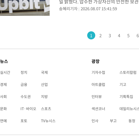
일 밝혔다. 압수한 가상자산의 안전한 보
송혜리기자
2026.08.07 15:41:59
찰 방식으로 진행했다. 두나무는 기술평가 
술 협
1
2
3
4
5
6
뉴스
광장
실시간
정치
국제
기자수첩
스토리칼럼
경제
금융
산업
아트클럽
기고
사회
수도권
지방
인터뷰
기획특집
문화
IT·바이오
스포츠
섹션코너
데일리뉴시
연예
포토
TV뉴시스
인사
부고
동정