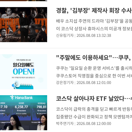
경찰, '김부장' 제작사 회장 수
배우 소지섭 주연의 드라마 '김부장'을 공
이 코스닥 상장사 휴마시스의 미공개 정보를
신유림기자
2026.08.08 13:32:38
서울경찰청 광역수사단 금융범죄수사대는 지
표에 대
"주말에도 이용하세요"…쿠쿠, 
쿠쿠는 '일요일 순환 운영 서비스'를 출시하
쿠쿠스토어 직영점을 중심으로 한 이번 서
강은정기자
2026.08.08 12:01:00
있도록 돕고자 마련됐다. 이달 9일부터 지
코스닥 살아나자 ETF 날았다…
코스닥이 급락의 충격을 딛고 빠르게 반등하
집중됐던 수급이 완화되고 정책 모멘텀까지
박주연기자
2026.08.08 12:00:00
스닥지수는 지난 7일 798.81에 장을 마치며 