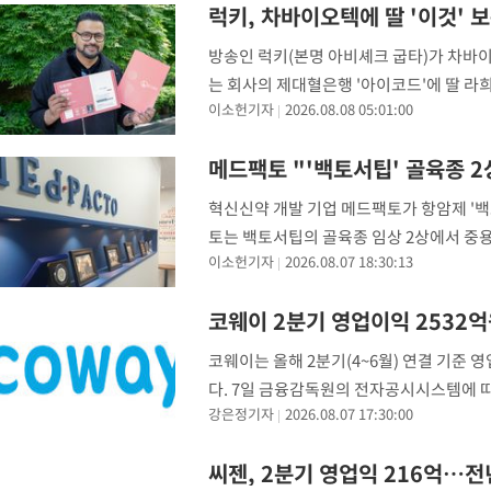
럭키, 차바이오텍에 딸 '이것' 
방송인 럭키(본명 아비셰크 굽타)가 차바
는 회사의 제대혈은행 '아이코드'에 딸 라
이소헌기자
2026.08.08 05:01:00
치해야 가능하다. 서로 다른 인종이나 민족의
메드팩토 "'백토서팁' 골육종 2
혁신신약 개발 기업 메드팩토가 항암제 '백
토는 백토서팁의 골육종 임상 2상에서 중
이소헌기자
2026.08.07 18:30:13
제출했다고 7일 밝혔다. 이번 변경 신청은 현재
코웨이 2분기 영업이익 2532
코웨이는 올해 2분기(4~6월) 연결 기준 
다. 7일 금융감독원의 전자공시시스템에 따
강은정기자
2026.08.07 17:30:00
기간보다 14.6% 늘었다. 국내 사업 매출은 
씨젠, 2분기 영업익 216억…전