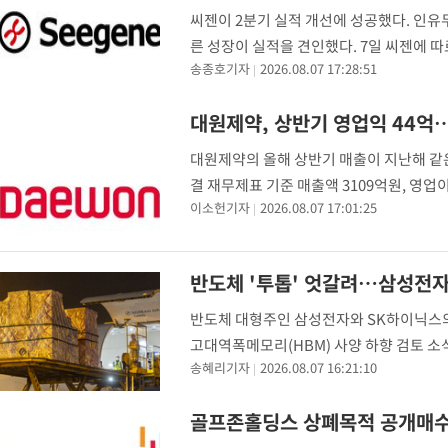
씨젠이 2분기 실적 개선에 성공했다. 인유두
른 성장이 실적을 견인했다. 7일 씨젠에 따
송종호기자
2026.08.07 17:28:51
전년동기대비 19.2% 증가한 것으로 잠정 
대원제약, 상반기 영업익 44억
대원제약의 올해 상반기 매출이 지난해 같
결 재무제표 기준 매출액 3109억원, 영업
이소헌기자
2026.08.07 17:01:25
전년 동기 대비 3.1% 늘었다. 회사는 약
반도체 '투톱' 엇갈려…삼성전자
반도체 대형주인 삼성전자와 SK하이닉스의 
고대역폭메모리(HBM) 사양 하향 검토 
송혜리기자
2026.08.07 16:21:10
나온다. 한국거래소에 따르면 이날 삼성전자는
골프존홀딩스 상폐목적 공개매수