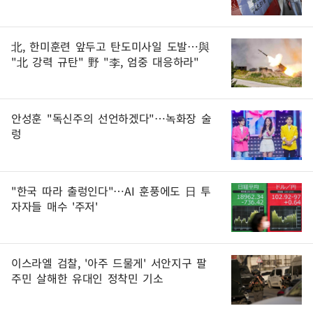
北, 한미훈련 앞두고 탄도미사일 도발…與
"北 강력 규탄" 野 "李, 엄중 대응하라"
안성훈 "독신주의 선언하겠다"…녹화장 술
렁
"한국 따라 출렁인다"…AI 훈풍에도 日 투
자자들 매수 '주저'
이스라엘 검찰, '아주 드물게' 서안지구 팔
주민 살해한 유대인 정착민 기소