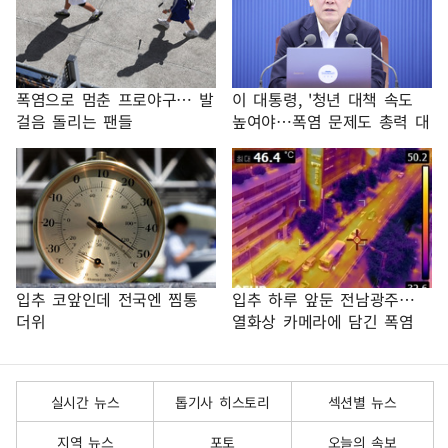
폭염으로 멈춘 프로야구… 발
이 대통령, '청년 대책 속도
걸음 돌리는 팬들
높여야…폭염 문제도 총력 대
응'
입추 코앞인데 전국엔 찜통
입추 하루 앞둔 전남광주…
더위
열화상 카메라에 담긴 폭염
실시간 뉴스
톱기사 히스토리
섹션별 뉴스
지역 뉴스
포토
오늘의 속보