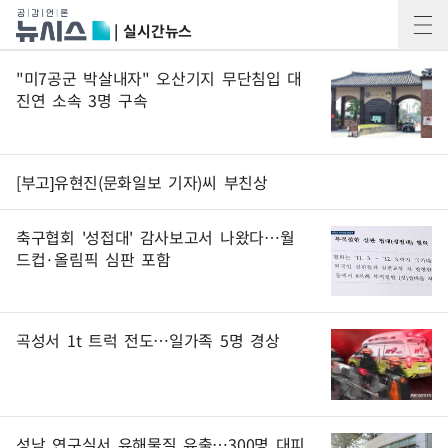
| 실시간뉴스
"미7공군 박살내자" 오산기지 무단침입 대
진연 소속 3명 구속
[부고]유현진(문화일보 기자)씨 부친상
축구협회 '성접대' 감사보고서 나왔다…월
드컵·올림픽 심판 포함
곡성서 1t 트럭 전도…일가족 5명 경상
성남 연구실서 유해물질 유출…300명 대피