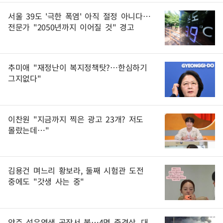
서울 39도 '극한 폭염' 아직 절정 아니다…
전문가 "2050년까지 이어질 것" 경고
추미애 "재정난이 복지정책탓?…한심하기
그지없다"
이찬원 "지금까지 찍은 광고 23개? 저도
몰랐는데…"
김용건 며느리 황보라, 둘째 시험관 도전
중에도 "갓생 사는 중"
양주 섬유염색 공장서 불…4명 중경상, 대