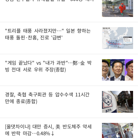
"트리플 태풍 사라졌지만…" 일본 향하는
태풍 돌핀·찬홈, 진로 '급변'
"게임 끝났다" vs "내가 과반"…鄭·金 박
빙 전대 서로 우위 주장(종합)
경찰, 축협 축구회관 등 압수수색 11시간
만에 종료(종합)
[올댓차이나] 대만 증시, 美 반도체주 약세
에 반락 마감…0.48%↓