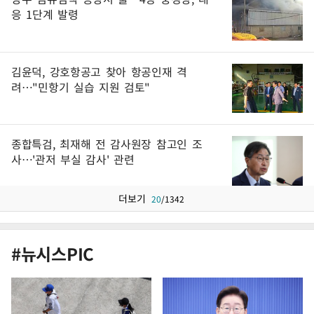
응 1단계 발령
김윤덕, 강호항공고 찾아 항공인재 격
려…"민항기 실습 지원 검토"
종합특검, 최재해 전 감사원장 참고인 조
사…'관저 부실 감사' 관련
더보기
20
/
1342
#뉴시스PIC