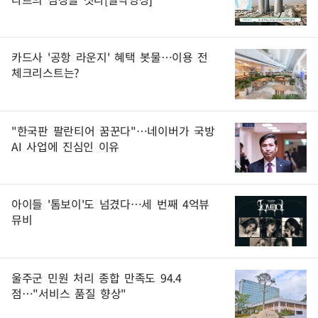
카드사 '공항 라운지' 혜택 봇물…이용 전
체크리스트는?
"한국판 팔란티어 꿈꾼다"…네이버가 국방
AI 사업에 진심인 이유
아이들 '톰보이'도 넘겼다…세 번째 4억뷰
뮤비
울주군 민원 처리 종합 만족도 94.4
점…"서비스 품질 향상"