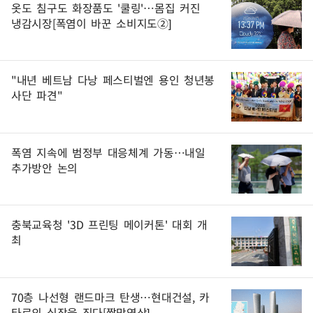
옷도 침구도 화장품도 '쿨링'…몸집 커진
냉감시장[폭염이 바꾼 소비지도②]
"내년 베트남 다낭 페스티벌엔 용인 청년봉
사단 파견"
폭염 지속에 범정부 대응체계 가동…내일
추가방안 논의
충북교육청 '3D 프린팅 메이커톤' 대회 개
최
70층 나선형 랜드마크 탄생…현대건설, 카
타르의 심장을 짓다[짤막영상]