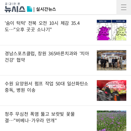
| 실시간뉴스
'숨이 턱턱' 전북 오전 10시 체감 35.4
도…"오후 곳곳 소나기"
경남스포츠클럽, 창원 365바른치과와 '치아
건강' 협약
수원 요양원서 펌프 작업 50대 일산화탄소
중독, 병원 이송
청주 무심천 폭염 뚫고 보랏빛 꽃물
결…"버베나·가우라 만개"