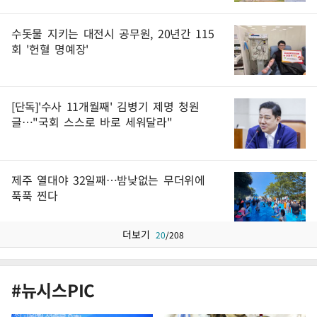
수돗물 지키는 대전시 공무원, 20년간 115
회 '헌혈 명예장'
[단독]'수사 11개월째' 김병기 제명 청원
글…"국회 스스로 바로 세워달라"
제주 열대야 32일째…밤낮없는 무더위에
푹푹 찐다
더보기
20
/
208
#뉴시스PIC