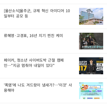
[울산소식]울주군, 규제 혁신 아이디어 10
일부터 공모 등
류혜영·고경표, 16년 지기 찐친 케미
페이커, 청소년 사이버도박 근절 캠페
인…"지금 멈춰야 내일이 있다"
'폭염'에 나도 겨드랑이 냄새가?…'이것' 사
용해야