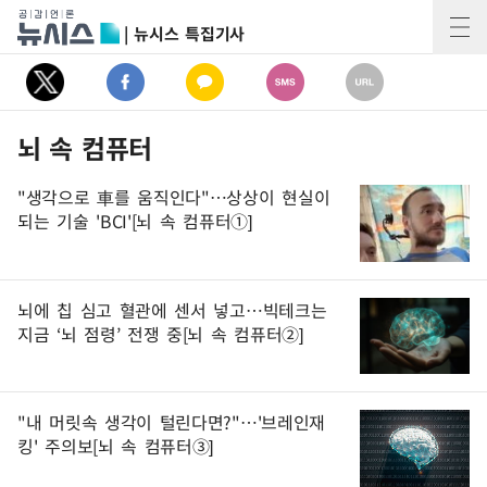
| 뉴시스 특집기사
뇌 속 컴퓨터
"생각으로 車를 움직인다"…상상이 현실이
되는 기술 'BCI'[뇌 속 컴퓨터①]
뇌에 칩 심고 혈관에 센서 넣고…빅테크는
지금 ‘뇌 점령’ 전쟁 중[뇌 속 컴퓨터②]
"내 머릿속 생각이 털린다면?"…'브레인재
킹' 주의보[뇌 속 컴퓨터③]