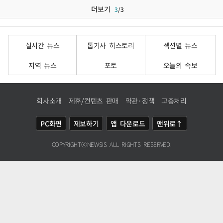
더보기
3
/
3
실시간 뉴스
톱기사 히스토리
섹션별 뉴스
지역 뉴스
포토
오늘의 속보
회사소개
제휴/컨텐츠 판매
약관·정책
고충처리
PC화면
제보하기
앱 다운로드
맨위로↑
COPYRIGHTⓒ
NEWSIS
ALL RIGHTS RESERVED.