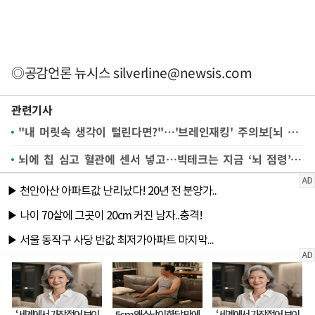
◎공감언론 뉴시스
silverline@newsis.com
관련기사
"내 머릿속 생각이 털린다면?"…'브레인재킹' 주의보[뇌 속 컴퓨터③]
뇌에 칩 심고 혈관에 센서 넣고…빅테크는 지금 ‘뇌 점령’ 전쟁 중[뇌 속 컴퓨터②]