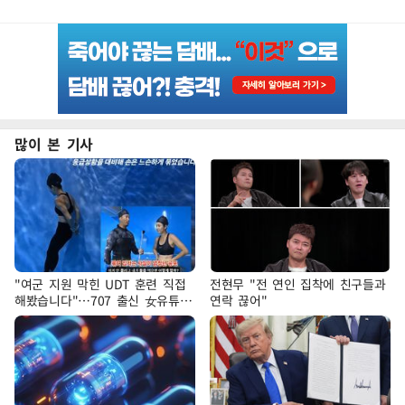
많이 본 기사
"여군 지원 막힌 UDT 훈련 직접
전현무 "전 연인 집착에 친구들과
해봤습니다"…707 출신 女유튜버
연락 끊어"
'완벽 소화'