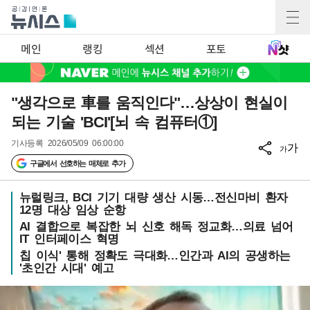
메인
랭킹
섹션
포토
"생각으로 車를 움직인다"…상상이 현실이
되는 기술 'BCI'[뇌 속 컴퓨터①]
기사등록
2026/05/09 06:00:00
가
가
구글에서 선호하는 매체로 추가
뉴럴링크, BCI 기기 대량 생산 시동…전신마비 환자
12명 대상 임상 순항
AI 결합으로 복잡한 뇌 신호 해독 정교화…의료 넘어
IT 인터페이스 혁명
칩 이식' 통해 정확도 극대화…인간과 AI의 공생하는
'초인간 시대' 예고