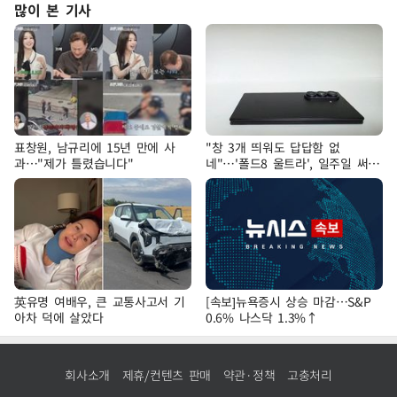
많이 본 기사
표창원, 남규리에 15년 만에 사
"창 3개 띄워도 답답함 없
과…"제가 틀렸습니다"
네"…'폴드8 울트라', 일주일 써보
니
英유명 여배우, 큰 교통사고서 기
[속보]뉴욕증시 상승 마감…S&P
아차 덕에 살았다
0.6% 나스닥 1.3%↑
회사소개
제휴/컨텐츠 판매
약관·정책
고충처리