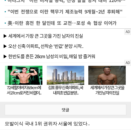
"이번 전쟁으로 이란 핵무기 제조능력 9개월~2년 후퇴해"
美·이란 휴전 한 달인데 또 교전…포성 속 협상 이어가
댓글