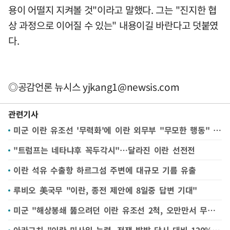
용이 어떨지 지켜볼 것"이라고 말했다. 그는 "진지한 협
상 과정으로 이어질 수 있는" 내용이길 바란다고 덧붙였
다.
◎공감언론 뉴시스
yjkang1@newsis.com
관련기사
미군 이란 유조선 '무력화'에 이란 외무부 "무모한 행동" 비판
"트럼프는 네타냐후 꼭두각시"…달라진 이란 선전전
이란 석유 수출항 하르그섬 주변에 대규모 기름 유출
루비오 美국무 "이란, 종전 제안에 8일중 답변 기대"
미군 "해상봉쇄 뚫으려던 이란 유조선 2척, 오만만서 무력화"
아라그치 "이란 미사일 능력, 전쟁 발발 당시 대비 120%…결코 굴복 안해"