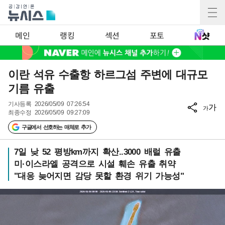
메인
랭킹
섹션
포토
이란 석유 수출항 하르그섬 주변에 대규모
기름 유출
기사등록
2026/05/09 07:26:54
가
가
최종수정
2026/05/09 09:27:09
구글에서 선호하는 매체로 추가
7일 낮 52 평방km까지 확산..3000 배럴 유출
미·이스라엘 공격으로 시설 훼손 유출 취약
"대응 늦어지면 감당 못할 환경 위기 가능성"