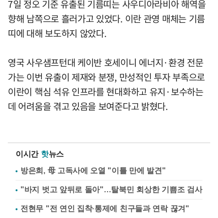
7일 정오 기준 유출된 기름띠는 사우디아라비아 해역을
향해 남쪽으로 흘러가고 있었다. 이란 관영 매체는 기름
띠에 대해 보도하지 않았다.
영국 사우샘프턴대 케이반 호세이니 에너지·환경 전문
가는 이번 유출이 제재와 분쟁, 만성적인 투자 부족으로
이란이 핵심 석유 인프라를 현대화하고 유지·보수하는
데 어려움을 겪고 있음을 보여준다고 밝혔다.
이시간
핫
뉴스
방은희, 母 고독사에 오열 "이틀 만에 발견"
"바지 벗고 앞뒤로 돌아"…탈북민 회상한 기쁨조 검사
전현무 "전 연인 집착·통제에 친구들과 연락 끊겨"