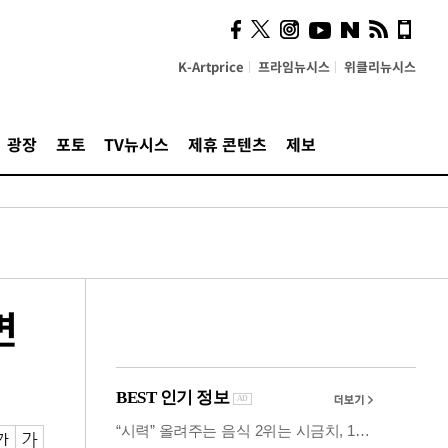
사이 해답 찾았죠"…알을
깨고 나온 '초자아'
K-Artprice
프라임뉴시스
위클리뉴시스
광장
포토
TV뉴시스
제휴 콘텐츠
제보
변