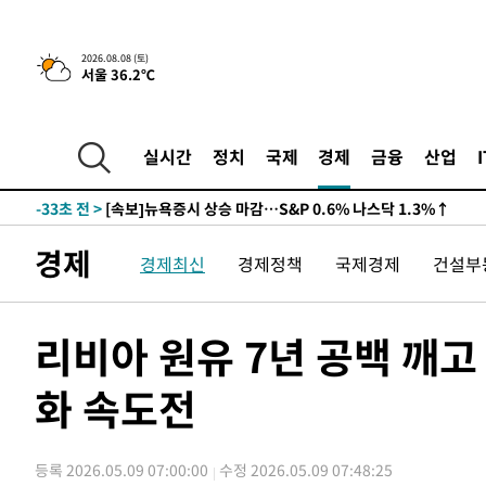
-27148초 전 >
남자 농구, 나고야 아시안게임서 '홈팀' 일본과 한일전
-26524초 전 >
여수 오동도 해상서 모터보트 전복…1명 사망·1명 실종
2026.08.08 (토)
서울 36.2℃
-22751초 전 >
극한폭염 한풀 꺾이지만…'낮 최고 35도' 무더위, 열대야
주 날씨]
-19769초 전 >
축구협회 "압수수색·성접대 논란 사과…쇄신의 기회로 
-18286초 전 >
[속보]'압수수색·성접대 논란' 축구협회 "실망과 걱정 
실시간
정치
국제
경제
금융
산업
송"
-6907초 전 >
'최고 37도' 폭염 지속…강원동해안 최대 150㎜ 비
-33초 전 >
[속보]뉴욕증시 상승 마감…S&P 0.6% 나스닥 1.3%↑
-31924초 전 >
백운산서 80년근 천종산삼 9뿌리 발견…감정가 1.3억원
경제
경제최신
경제정책
국제경제
건설부
-29634초 전 >
선재도서 해루질 나섰다 실종 60대, 닷새 만에 숨진 채 발
-27168초 전 >
남자 농구, 나고야 아시안게임서 '홈팀' 일본과 한일전
-26544초 전 >
여수 오동도 해상서 모터보트 전복…1명 사망·1명 실종
리비아 원유 7년 공백 깨고
-22771초 전 >
극한폭염 한풀 꺾이지만…'낮 최고 35도' 무더위, 열대야
주 날씨]
화 속도전
-19789초 전 >
축구협회 "압수수색·성접대 논란 사과…쇄신의 기회로 
-18306초 전 >
[속보]'압수수색·성접대 논란' 축구협회 "실망과 걱정 
송"
-6927초 전 >
'최고 37도' 폭염 지속…강원동해안 최대 150㎜ 비
등록 2026.05.09 07:00:00
수정 2026.05.09 07:48:25
-53초 전 >
[속보]뉴욕증시 상승 마감…S&P 0.6% 나스닥 1.3%↑