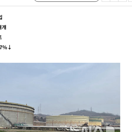
입
재개
토
.7%↓