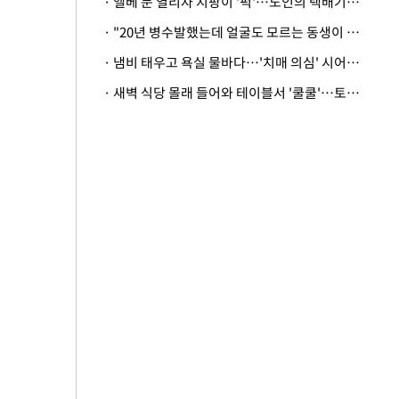
· 엘베 문 열리자 지팡이 '퍽'…노인의 택배기사 폭행 이유
· "20년 병수발했는데 얼굴도 모르는 동생이 유산 절반을"…배다른 형제 상속권 있을까
· 냄비 태우고 욕실 물바다…'치매 의심' 시어머니 검사 권유했다가 '날벼락'
· 새벽 식당 몰래 들어와 테이블서 '쿨쿨'…토사물 남기고 사라진 남성