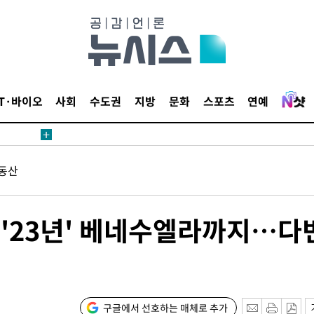
 계속[다음
삼겠다"
안겨드려 죄
IT·바이오
사회
수도권
지방
문화
스포츠
연예
동산
견
 '23년' 베네수엘라까지…다
 계속[다음
삼겠다"
안겨드려 죄
구글에서 선호하는 매체로 추가