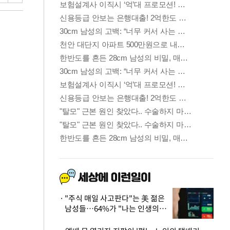
"주식 매일 사고판다"는 美 젊은
남성들…64%가 "나는 인생의
패배자“