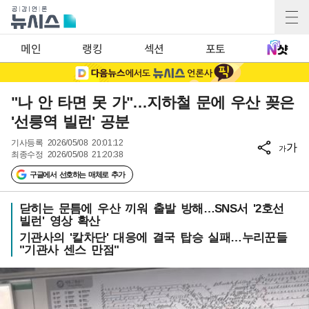
메인
랭킹
섹션
포토
"나 안 타면 못 가"…지하철 문에 우산 꽂은
'선릉역 빌런' 공분
기사등록
2026/05/08 20:01:12
가
가
최종수정
2026/05/08 21:20:38
구글에서 선호하는 매체로 추가
닫히는 문틈에 우산 끼워 출발 방해…SNS서 '2호선
빌런' 영상 확산
기관사의 '칼차단' 대응에 결국 탑승 실패…누리꾼들
"기관사 센스 만점"