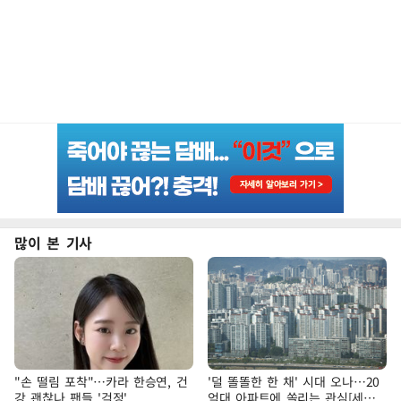
많이 본 기사
"손 떨림 포착"…카라 한승연, 건
'덜 똘똘한 한 채' 시대 오나…20
강 괜찮나 팬들 '걱정'
억대 아파트에 쏠리는 관심[세제