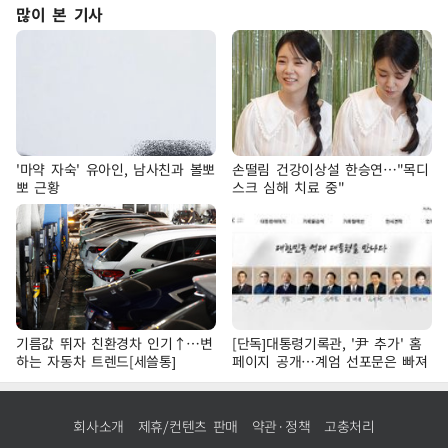
많이 본 기사
'마약 자숙' 유아인, 남사친과 볼뽀
손떨림 건강이상설 한승연…"목디
뽀 근황
스크 심해 치료 중"
기름값 뛰자 친환경차 인기↑…변
[단독]대통령기록관, '尹 추가' 홈
하는 자동차 트렌드[세쓸통]
페이지 공개…계엄 선포문은 빠져
회사소개
제휴/컨텐츠 판매
약관·정책
고충처리