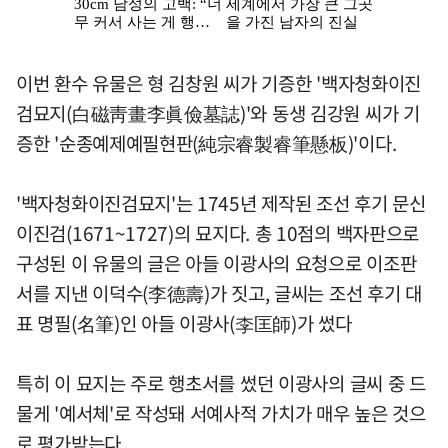
이번 환수 유물은 형 김창원 씨가 기증한 '백자청화이진
검묘지(白磁靑畫李眞儉墓誌)'와 동생 김강원 씨가 기
증한 '순종예제예필현판(純宗睿製睿筆懸板)'이다.
'백자청화이진검묘지'는 1745년 제작된 조선 후기 문신
이진검(1671~1727)의 묘지다. 총 10점의 백자판으로
구성된 이 유물의 글은 아들 이광사의 요청으로 이조판
서를 지낸 이덕수(李德壽)가 짓고, 글씨는 조선 후기 대
표 명필(名筆)인 아들 이광사(李匡師)가 썼다
특히 이 묘지는 주로 행초서를 썼던 이광사의 글씨 중 드
물게 '예서체'로 작성돼 서예사적 가치가 매우 높은 것으
로 평가받는다.