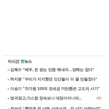
이시간
핫
뉴스
김혜수 "배우, 돈 받는 만큼 해내야…양해는 없다"
허지웅 "우리가 지지했던 인간들이 이 꼴 만들었다"
이승기 "차가원 105억 전세금 미반환은 고도의 사기"
정보석 "황정음 전 남편 서글서글…잘 살길 바랐는데"