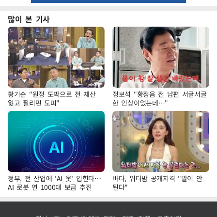
많이 본 기사
황기순 "원정 도박으로 전 재산
정보석 "황정음 전 남편 서글서글
잃고 필리핀 도피"
한 인상이었는데…"
정부, 전 산업에 'AI 옷' 입힌다…
바다, 워터밤 공개저격 "말이 안
AI 로봇 연 1000대 보급 추진
된다"