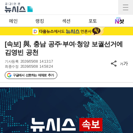
메인
랭킹
섹션
포토
[속보] 與, 충남 공주·부여·청양 보궐선거에
김영빈 공천
기사등록
2026/05/08 14:13:17
가
가
최종수정
2026/05/08 14:58:24
구글에서 선호하는 매체로 추가