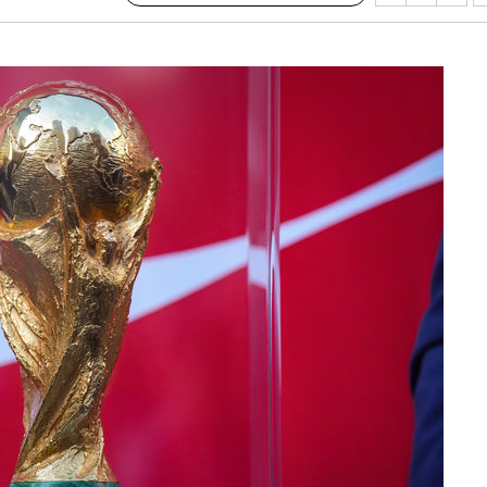
수…이병태
지(종합)
0.3만개
 4.1%로
말고 과감히
쪽 아웃바
하향
재난지역 선
희망지 못
씨]
 선제 대