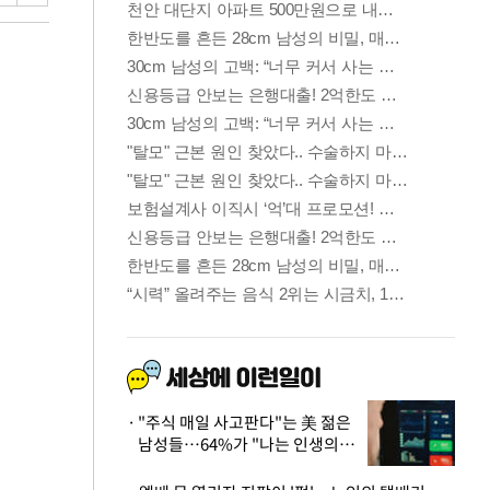
"주식 매일 사고판다"는 美 젊은
남성들…64%가 "나는 인생의
패배자“