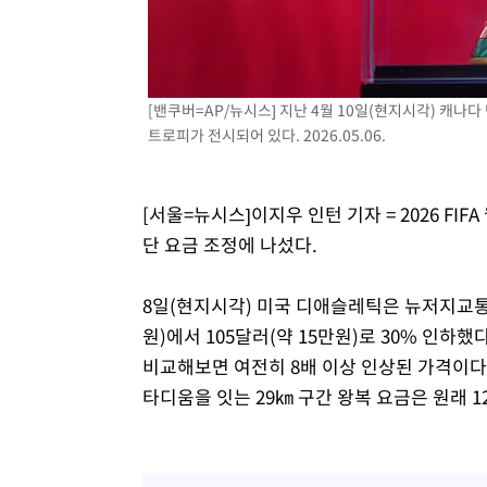
6분 전 >
[속보]원·달러 환율, 7.7원 내린 1416.1원 마감
7분 전 >
[속보] 노원서 40.1도 관측…서울, 2018년 이후 첫 40도
56분 전 >
[속보]종합특검, '계엄 수용공간 확보' 신용해 前교정본부장 
[밴쿠버=AP/뉴시스] 지난 4월 10일(현지시각) 캐나다 
1시간 전 >
외신들도 주목한 韓축구 파문…"국민적 공분에 수사 재개"
트로피가 전시되어 있다. 2026.05.06.
1시간 전 >
11시간 압수수색에 성접대 파문까지…'쑥대밭' 된 축구협회
1시간 전 >
[속보]규제합리화위원회 부위원장에 김태유 서울대 공대 교
후임
[서울=뉴시스]이지우 인턴 기자 = 2026 F
단 요금 조정에 나섰다.
8일(현지시각) 미국 디애슬레틱은 뉴저지교통공
원)에서 105달러(약 15만원)로 30% 인
비교해보면 여전히 8배 이상 인상된 가격이
타디움을 잇는 29㎞ 구간 왕복 요금은 원래 12