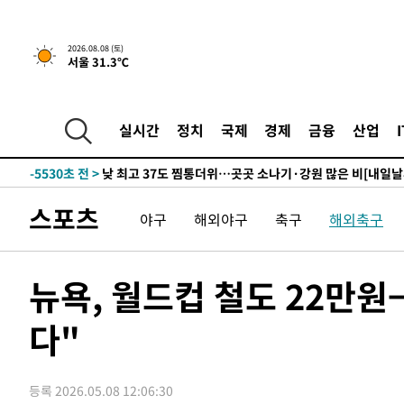
하향수정 (2보)
-21116초 전 >
[속보] 미 사업체, 일자리 7월에 2.3만 개 줄어…실업률은
↓
-16979초 전 >
[속보]이 대통령 "부동산 공급 기존 사고방식 매달리지 
2026.08.08 (토)
서울 31.3℃
실천"
-16064초 전 >
이란, "오만과 '중앙 단일 루트' 합의…북쪽 인바운드·남
운드는 임시"
-7632초 전 >
"낮 기온 소폭 하락"…수도권 폭염중대경보, 폭염경보로 
-7596초 전 >
[속보]이 대통령, '호우피해' 안동·의성 관할 4개 면 특별
실시간
정치
국제
경제
금융
산업
포
-7559초 전 >
[단독]중수청 지원 검사들, 정원 초과 시 낮은 계급 임용…
갈 수도
-5530초 전 >
낮 최고 37도 찜통더위…곳곳 소나기·강원 많은 비[내일날
-3836초 전 >
SK하이닉스, 용인·청주 팹에 54조 투자…"AI 메모리 수요
스포츠
야구
해외야구
축구
해외축구
응"
-692초 전 >
여자배구 이재영·이다영 자매, 아제르바이잔 투란VC 입단
55초 전 >
외국인 심판 성 접대 7경기 들여다보니…한국 축구 '5승 2무'
5분 전 >
[속보]코스닥, 2.86포인트(0.36%) 내린 798.81마감
뉴욕, 월드컵 철도 22만
6분 전 >
[속보]코스피, 6200선 약보합…0.60% 내린 6258.77에 마쳐
다"
6분 전 >
[속보]원·달러 환율, 7.7원 내린 1416.1원 마감
8분 전 >
[속보] 노원서 40.1도 관측…서울, 2018년 이후 첫 40도
56분 전 >
[속보]종합특검, '계엄 수용공간 확보' 신용해 前교정본부장 
등록 2026.05.08 12:06:30
1시간 전 >
외신들도 주목한 韓축구 파문…"국민적 공분에 수사 재개"