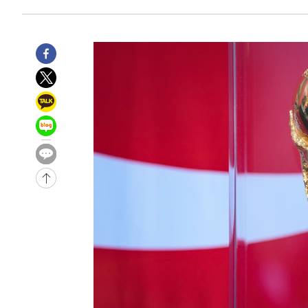
1시간 전 >
11시간 압수수색에 성접대 파문까지…'쑥대밭' 된 축구협회
1시간 전 >
[속보]규제합리화위원회 부위원장에 김태유 서울대 공대 교
후임
-24549초 전 >
이강인, 폭염 속 AT마드리드 첫 훈련…80명 식사 대접까
-21688초 전 >
미 사업체 일자리, 7월에 2.3만개 순감하고 그 전 2개월 1
하향수정 (2보)
-21136초 전 >
[속보] 미 사업체, 일자리 7월에 2.3만 개 줄어…실업률은
↓
-16999초 전 >
[속보]이 대통령 "부동산 공급 기존 사고방식 매달리지 
실천"
-16084초 전 >
이란, "오만과 '중앙 단일 루트' 합의…북쪽 인바운드·남
운드는 임시"
-7652초 전 >
"낮 기온 소폭 하락"…수도권 폭염중대경보, 폭염경보로 
-7616초 전 >
[속보]이 대통령, '호우피해' 안동·의성 관할 4개 면 특별
포
-7579초 전 >
[단독]중수청 지원 검사들, 정원 초과 시 낮은 계급 임용…
갈 수도
-5550초 전 >
낮 최고 37도 찜통더위…곳곳 소나기·강원 많은 비[내일날
-3856초 전 >
SK하이닉스, 용인·청주 팹에 54조 투자…"AI 메모리 수요
응"
-712초 전 >
여자배구 이재영·이다영 자매, 아제르바이잔 투란VC 입단
35초 전 >
외국인 심판 성 접대 7경기 들여다보니…한국 축구 '5승 2무'
5분 전 >
[속보]코스닥, 2.86포인트(0.36%) 내린 798.81마감
5분 전 >
[속보]코스피, 6200선 약보합…0.60% 내린 6258.77에 마쳐