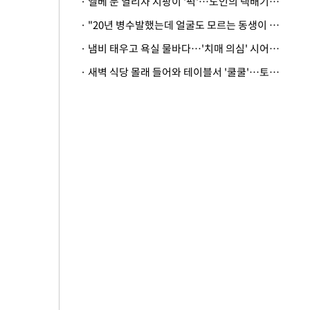
· 엘베 문 열리자 지팡이 '퍽'…노인의 택배기사 폭행 이유
· "20년 병수발했는데 얼굴도 모르는 동생이 유산 절반을"…배다른 형제 상속권 있을까
· 냄비 태우고 욕실 물바다…'치매 의심' 시어머니 검사 권유했다가 '날벼락'
· 새벽 식당 몰래 들어와 테이블서 '쿨쿨'…토사물 남기고 사라진 남성