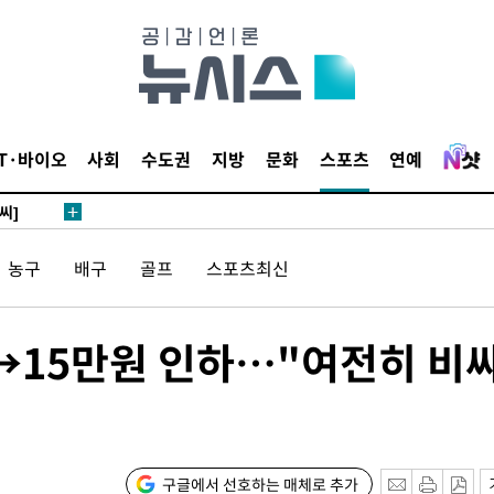
 4.1%로
말고 과감히
쪽 아웃바
하향
재난지역 선
IT·바이오
사회
수도권
지방
문화
스포츠
연예
희망지 못
씨]
 선제 대
농구
배구
골프
스포츠최신
원→15만원 인하…"여전히 비
기소
구글에서 선호하는 매체로 추가