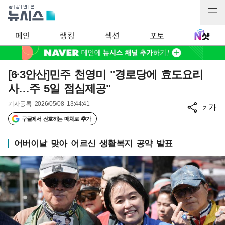
메인
랭킹
섹션
포토
[6·3안산]민주 천영미 "경로당에 효도요리
사…주 5일 점심제공"
기사등록
2026/05/08 13:44:41
가
가
구글에서 선호하는 매체로 추가
어버이날 맞아 어르신 생활복지 공약 발표