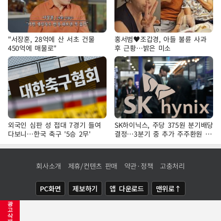
"서장훈, 28억에 산 서초 건물
홍서범♥조갑경, 아들 불륜 사과
450억에 매물로"
후 근황…밝은 미소
외국인 심판 성 접대 7경기 들여
SK하이닉스, 주당 375원 분기배당
다보니…한국 축구 '5승 2무'
결정…3분기 중 추가 주주환원 발
표
회사소개
제휴/컨텐츠 판매
약관·정책
고충처리
PC화면
제보하기
앱 다운로드
맨위로↑
광
COPYRIGHTⓒ
NEWSIS
ALL RIGHTS RESERVED.
고
삭