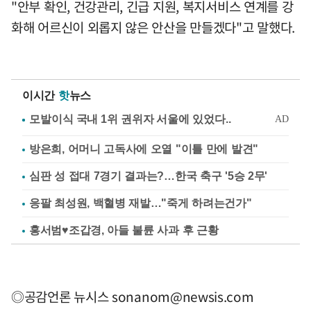
"안부 확인, 건강관리, 긴급 지원, 복지서비스 연계를 강
화해 어르신이 외롭지 않은 안산을 만들겠다"고 말했다.
이시간
핫
뉴스
방은희, 어머니 고독사에 오열 "이틀 만에 발견"
심판 성 접대 7경기 결과는?…한국 축구 '5승 2무'
응팔 최성원, 백혈병 재발…"죽게 하려는건가"
홍서범♥조갑경, 아들 불륜 사과 후 근황
◎공감언론 뉴시스
sonanom@newsis.com