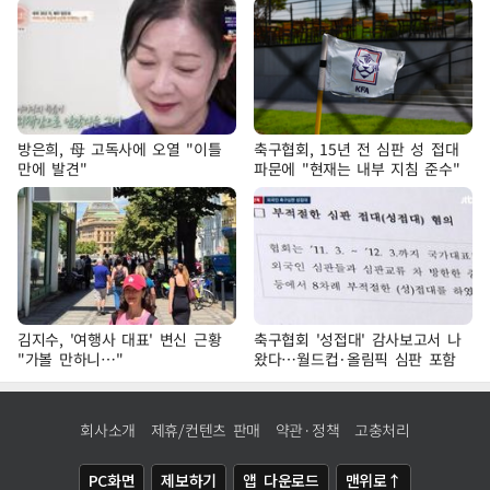
방은희, 母 고독사에 오열 "이틀
축구협회, 15년 전 심판 성 접대
만에 발견"
파문에 "현재는 내부 지침 준수"
김지수, '여행사 대표' 변신 근황
축구협회 '성접대' 감사보고서 나
"가볼 만하니…"
왔다…월드컵·올림픽 심판 포함
회사소개
제휴/컨텐츠 판매
약관·정책
고충처리
PC화면
제보하기
앱 다운로드
맨위로↑