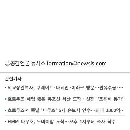
◎공감언론 뉴시스
formation@newsis.com
관련기사
외교장관특사, 쿠웨이트·바레인·이라크 방문…원유수급·인프라·건설 등 협력 논의
호르무즈 해협 뚫은 유조선 서산 도착…선장 "조용히 통과"
호르무즈서 폭발 '나무호' 5개 손보사 인수…최대 1000억 보상
HMM 나무호, 두바이항 도착…오후 1시부터 조사 착수