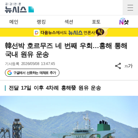
메인
랭킹
섹션
포토
韓선박 호르무즈 네 번째 우회…홍해 통해
국내 원유 운송
기사등록
2026/05/08 13:47:45
가
가
구글에서 선호하는 매체로 추가
전달 17일 이후 4차례 홍해發 원유 운송