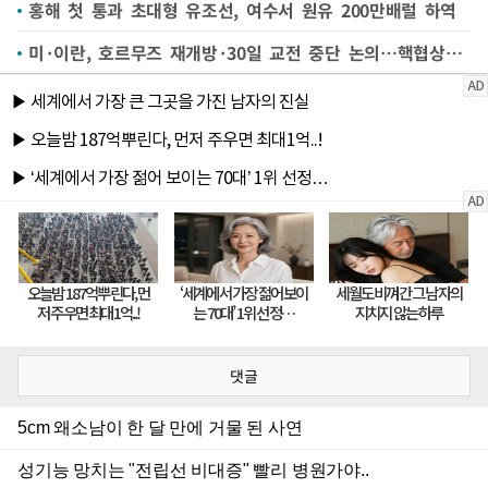
홍해 첫 통과 초대형 유조선, 여수서 원유 200만배럴 하역
미·이란, 호르무즈 재개방·30일 교전 중단 논의…핵협상은 평행선
댓글