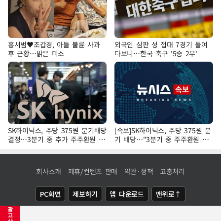
홍서범♥조갑경, 아들 불륜 사과
외국인 심판 성 접대 7경기 들여
후 근황…밝은 미소
다보니…한국 축구 '5승 2무'
SK하이닉스, 주당 375원 분기배당
[속보]SK하이닉스, 주당 375원 분
결정…3분기 중 추가 주주환원 발
기 배당…"3분기 중 주주환원 방
표
안 확정"
회사소개
제휴/컨텐츠 판매
약관·정책
고충처리
PC화면
제보하기
앱 다운로드
맨위로↑
광
COPYRIGHTⓒ
NEWSIS
ALL RIGHTS RESERVED.
고