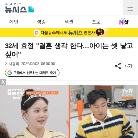
메인
랭킹
섹션
포토
32세 효정 "결혼 생각 한다…아이는 셋 낳고
싶어"
기사등록
2026/05/08 06:00:00
가
가
구글에서 선호하는 매체로 추가
X