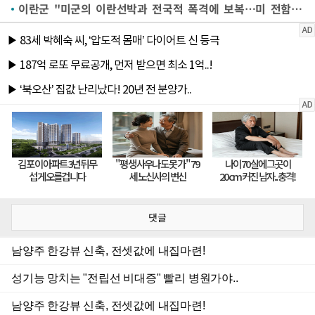
이란군 "미군의 이란선박과 전국적 폭격에 보복…미 전함들 파괴" (종합)
댓글