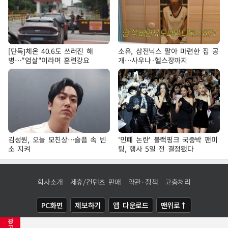
[단독]체온 40.6도 쓰러진 해
소유, 삼전닉스 팔아 마련한 집 공
병…"엄살"이라며 훈련강요
개…사우나·헬스장까지
김성원, 오늘 모친상…슬픔 속 빈
'민폐 논란' 블랙핑크 국중박 팬미
소 지켜
팅, 행사 5일 전 결정됐다
회사소개
제휴/컨텐츠 판매
약관·정책
고충처리
PC화면
제보하기
앱 다운로드
맨위로↑
광
COPYRIGHTⓒ
NEWSIS
ALL RIGHTS RESERVED.
고