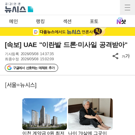
메인
랭킹
섹션
포토
[속보] UAE "이란발 드론·미사일 공격받아"
기사등록
2026/05/08 14:37:35
가
가
최종수정
2026/05/08 15:02:09
구글에서 선호하는 매체로 추가
[서울=뉴시스]