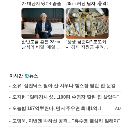
이시간
핫
뉴스
소유, 삼전닉스 팔아 산 사우나·헬스장 딸린 집 눈길
오지헌 "일타강사 父…100평 수영장 딸린 집 살았다"
고영욱, 이번엔 박하선 공격…"류수영 열심히 일해야"