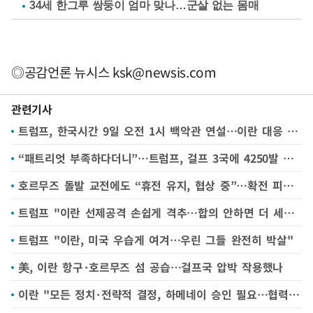
34세 한그루 쌍둥이 엄마 맞나…군살 없는 몸매
◎공감언론 뉴시스
ksk@newsis.com
관련기사
트럼프, 한국시간 9일 오전 1시 백악관 연설…이란 대응 방향 밝히나
“패트리엇 부족하다더니”…트럼프, 걸프 3국에 4250발 판매 승인
호르무즈 돌발 교전에도 “휴전 유지, 협상 중”…확전 피했다(종합2보)
트럼프 "이란 선제공격 손쉽게 격추…합의 안하면 더 세게 타격"(종합)
트럼프 "이란, 미국 우습게 여겨…우린 그들 완전히 박살"
美, 이란 항구·호르무즈 섬 공습…걸프국 압박 작용했나
이란 "모든 정치·전략적 결정, 하메네이 승인 필요…협력 추구"