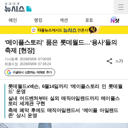
메인
랭킹
섹션
포토
‘메이플스토리’ 품은 롯데월드…‘용사’들의
축제 [현장]
기사등록
2026/05/08 07:00:00
가
가
최종수정
2026/05/08 07:36:24
구글에서 선호하는 매체로 추가
롯데월드x넥슨, 6월14일까지 ‘메이플스토리 인 롯데월
드’ 운영
실내 어드벤처부터 실외 매직아일랜드까지 메이플스
토리 세계관 구현
축제 폐막 후에도 매직아일랜드서 ‘메이플 아일랜드
존’ 상시 운영