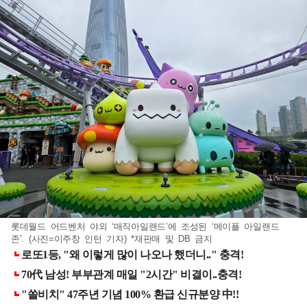
롯데월드 어드벤처 야외 ‘매직아일랜드’에 조성된 ‘메이플 아일랜드
존’. (사진=이주창 인턴 기자) *재판매 및 DB 금지