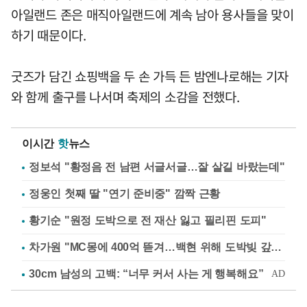
아일랜드 존은 매직아일랜드에 계속 남아 용사들을 맞이
하기 때문이다.
굿즈가 담긴 쇼핑백을 두 손 가득 든 밤엔나로해는 기자
와 함께 출구를 나서며 축제의 소감을 전했다.
이시간
핫
뉴스
정보석 "황정음 전 남편 서글서글…잘 살길 바랐는데"
정웅인 첫째 딸 "연기 준비중" 깜짝 근황
황기순 "원정 도박으로 전 재산 잃고 필리핀 도피"
차가원 "MC몽에 400억 뜯겨…백현 위해 도박빚 갚아줘"