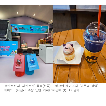
‘빨간포션’과 ‘파란포션’ 음료(왼쪽), ‘핑크빈 케이크’와 ‘나무의 정령’
에이드’. (사진=이주창 인턴 기자) *재판매 및 DB 금지