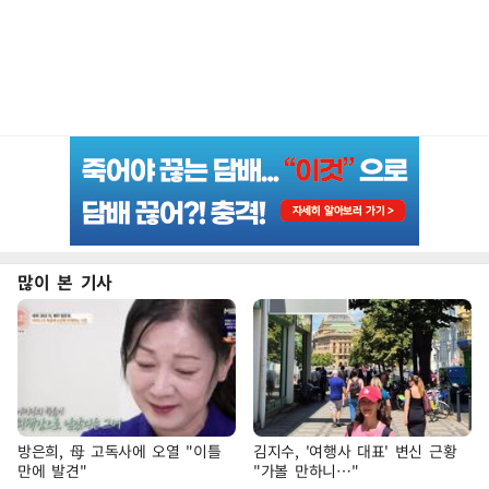
많이 본 기사
방은희, 母 고독사에 오열 "이틀
김지수, '여행사 대표' 변신 근황
만에 발견"
"가볼 만하니…"