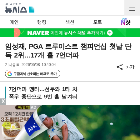
메인
랭킹
섹션
포토
임성재, PGA 트루이스트 챔피언십 첫날 단
독 2위…17개 홀 7언더파
기사등록
2026/05/08 10:40:04
가
가
구글에서 선호하는 매체로 추가
7언더파 맹타…선두와 1타 차
폭우 중단으로 9번 홀 남겨둬
X