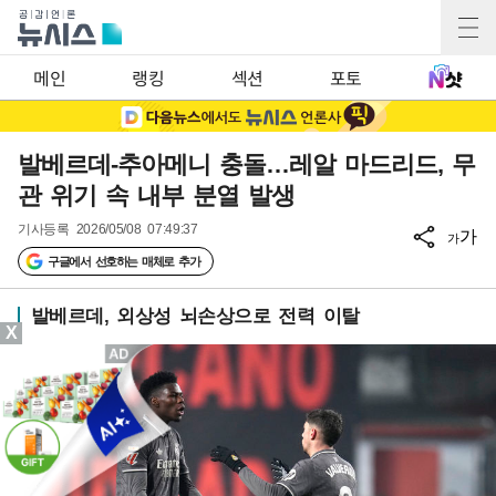
메인
랭킹
섹션
포토
발베르데-추아메니 충돌…레알 마드리드, 무
관 위기 속 내부 분열 발생
기사등록
2026/05/08 07:49:37
가
가
구글에서 선호하는 매체로 추가
발베르데, 외상성 뇌손상으로 전력 이탈
X