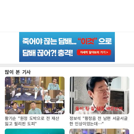
많이 본 기사
황기순 "원정 도박으로 전 재산
정보석 "황정음 전 남편 서글서글
잃고 필리핀 도피"
한 인상이었는데…"