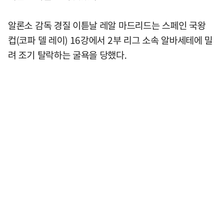
알론소 감독 경질 이튿날 레알 마드리드는 스페인 국왕
컵(코파 델 레이) 16강에서 2부 리그 소속 알바세테에 밀
려 조기 탈락하는 굴욕을 당했다.