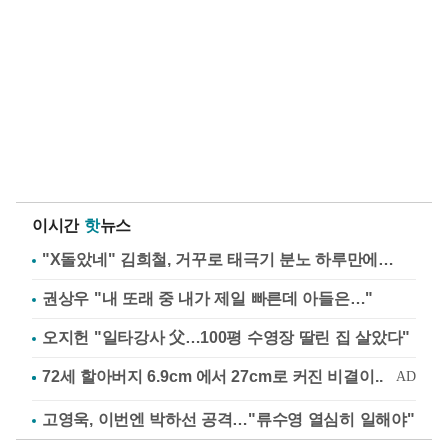
이시간
핫
뉴스
"X돌았네" 김희철, 거꾸로 태극기 분노 하루만에…
권상우 "내 또래 중 내가 제일 빠른데 아들은…"
오지헌 "일타강사 父…100평 수영장 딸린 집 살았다"
고영욱, 이번엔 박하선 공격…"류수영 열심히 일해야"