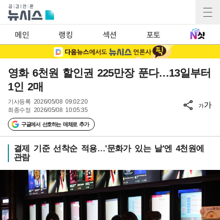
메인
랭킹
섹션
포토
영화 6천원 할인권 225만장 푼다…13일부터
1인 2매
기사등록
2026/05/08 09:02:20
가
가
최종수정
2026/05/08 10:05:35
구글에서 선호하는 매체로 추가
결제 기준 선착순 적용…'문화가 있는 날'엔 4천원에
관람