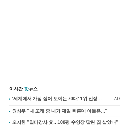
이시간
핫
뉴스
권상우 "내 또래 중 내가 제일 빠른데 아들은…"
오지헌 "일타강사 父…100평 수영장 딸린 집 살았다"