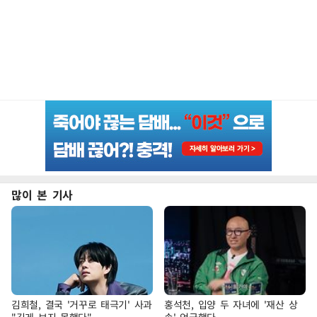
많이 본 기사
김희철, 결국 '거꾸로 태극기' 사과
홍석천, 입양 두 자녀에 '재산 상