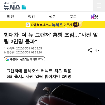
메인
랭킹
섹션
포토
현대차 '더 뉴 그랜저' 흥행 조짐…"사전 알
림 2만명 돌파"
기사등록
2026/05/08 09:19:55
가
가
최종수정
2026/05/08 09:38:30
구글에서 선호하는 매체로 추가
그랜저에 플레오스 커넥트 최초 적용
5월 출시…사전 알림 참여자만 2만명