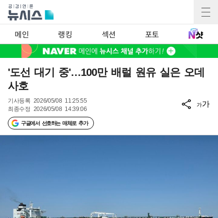
메인
랭킹
섹션
포토
'도선 대기 중'…100만 배럴 원유 실은 오데
사호
기사등록
2026/05/08 11:25:55
가
가
최종수정
2026/05/08 14:39:06
구글에서 선호하는 매체로 추가