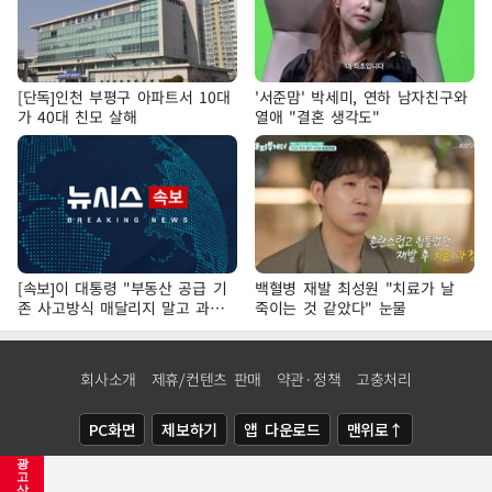
[단독]인천 부평구 아파트서 10대
'서준맘' 박세미, 연하 남자친구와
가 40대 친모 살해
열애 "결혼 생각도"
[속보]이 대통령 "부동산 공급 기
백혈병 재발 최성원 "치료가 날
존 사고방식 매달리지 말고 과감
죽이는 것 같았다" 눈물
히 실천"
회사소개
제휴/컨텐츠 판매
약관·정책
고충처리
PC화면
제보하기
앱 다운로드
맨위로↑
광
COPYRIGHTⓒ
NEWSIS
ALL RIGHTS RESERVED.
고
삭