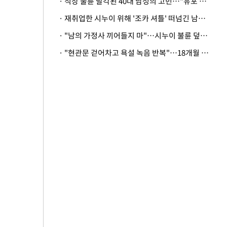
· 직장 불륜 발각된 40대 남성의 고민…"유포 동료 명예훼손·협박죄 고소 가능할까"
· 재취업한 시누이 위해 '조카 셔틀' 떠넘긴 남편…아내 "난 못한다"
· "남의 가정사 끼어들지 마"…시누이 불륜 덮으려는 남편에 억울한 아내
· "현관문 걷어차고 욕설 녹음 반복"…18개월 아기 키우는 집 뒤흔든 '앞집의 비극'