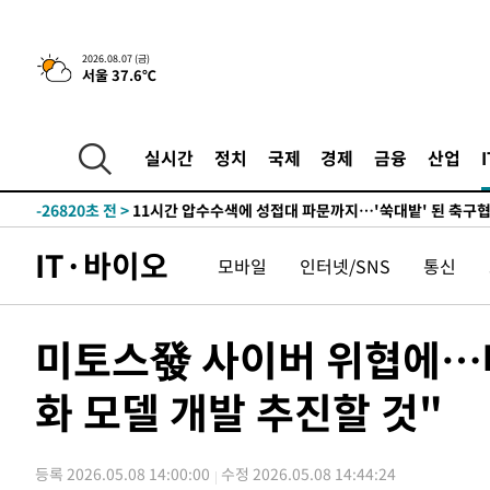
-31017초 전 >
[속보]코스피, 6200선 약보합…0.60% 내린 6258.77에
-30997초 전 >
[속보]원·달러 환율, 7.7원 내린 1416.1원 마감
2026.08.07 (금)
서울 37.6℃
-30886초 전 >
[속보] 노원서 40.1도 관측…서울, 2018년 이후 첫 40도
-27976초 전 >
[속보]종합특검, '계엄 수용공간 확보' 신용해 前교정본
-26849초 전 >
외신들도 주목한 韓축구 파문…"국민적 공분에 수사 재개
실시간
정치
국제
경제
금융
산업
-26820초 전 >
11시간 압수수색에 성접대 파문까지…'쑥대밭' 된 축구
-25842초 전 >
[속보]규제합리화위원회 부위원장에 김태유 서울대 공대
병태 후임
-22200초 전 >
[속보]국힘 윤리위, '돌려차기 발언' 진종오·서범수 징계
IT·바이오
모바일
인터넷/SNS
통신
-17525초 전 >
[속보] 7월 중국 수출 23.9%↑ 수입 27.5%↑…무역총
25.3%↑
-14685초 전 >
[속보]'채상병 순직 책임' 임성근, 항소심도 징역 3년
-14551초 전 >
[속보]종합특검, '관저이전 봐주기 감사' 유병호 구속기소
미토스發 사이버 위협에…배
-11151초 전 >
민주 콩고 에볼라환자 4천명 돌파, 4053명 발생 1850명
화 모델 개발 추진할 것"
-10401초 전 >
[속보]'300억원대 사기 혐의' 차가원 대표 구속 송치
-9595초 전 >
"미 전국적 살모네라 식중독 원인은 멕시코산 할라피뇨"-- 
-8108초 전 >
[속보]경찰·노동부, HL만도 평택사업장 끼임 사망 관련 
등록 2026.05.08 14:00:00
수정 2026.05.08 14:44:24
-7989초 전 >
[속보]합수본, '투표율 허위 입력' 중앙·서울·경기도 선관위