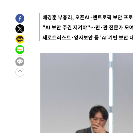
압수수색
-7744초 전 >
[속보]원·달러 환율, 오전 9시 1423.8원
-32097초 전 >
여자배구 이재영·이다영 자매, 아제르바이잔 투란VC 입
배경훈 부총리, 오픈AI·앤트로픽 보안 프
-31350초 전 >
외국인 심판 성 접대 7경기 들여다보니…한국 축구 '5승 2
"AI 보안 주권 지켜야"…민·관 전문가 모
-31084초 전 >
[속보]코스닥, 2.86포인트(0.36%) 내린 798.81마감
제로트러스트·양자보안 등 'AI 기반 보안 
-31037초 전 >
[속보]코스피, 6200선 약보합…0.60% 내린 6258.77에
-31017초 전 >
[속보]원·달러 환율, 7.7원 내린 1416.1원 마감
-30906초 전 >
[속보] 노원서 40.1도 관측…서울, 2018년 이후 첫 40도
-27996초 전 >
[속보]종합특검, '계엄 수용공간 확보' 신용해 前교정본
-26869초 전 >
외신들도 주목한 韓축구 파문…"국민적 공분에 수사 재개
-26840초 전 >
11시간 압수수색에 성접대 파문까지…'쑥대밭' 된 축구
-25862초 전 >
[속보]규제합리화위원회 부위원장에 김태유 서울대 공대
병태 후임
-22220초 전 >
[속보]국힘 윤리위, '돌려차기 발언' 진종오·서범수 징계
-17545초 전 >
[속보] 7월 중국 수출 23.9%↑ 수입 27.5%↑…무역총
25.3%↑
-14705초 전 >
[속보]'채상병 순직 책임' 임성근, 항소심도 징역 3년
-14571초 전 >
[속보]종합특검, '관저이전 봐주기 감사' 유병호 구속기소
-11171초 전 >
민주 콩고 에볼라환자 4천명 돌파, 4053명 발생 1850명