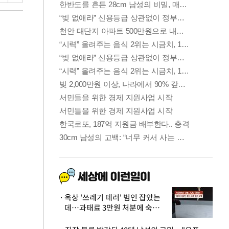
옥상 '쓰레기 테러' 범인 잡았는
데…과태료 3만원 처분에 숙박업
주 허탈