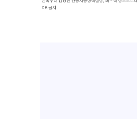
왼쪽부터 김경만 인공지능정책실장, 최우혁 정보보호네트
DB 금지