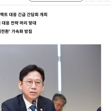
단
로젝트 대응 긴급 간담회 개최
무'
여 대응 전략 머리 맞대
대전환' 가속화 방침
 마쳐
부장 기소
"
협회
 교수…이
 절차 개시
액
 사망