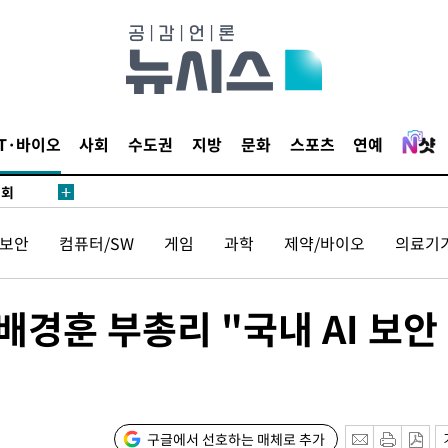
 마쳐
부장 기소
"
IT·바이오
사회
수도권
지방
문화
스포츠
연예
협회
 교수…이
 절차 개시
보안
컴퓨터/SW
게임
과학
제약/바이오
의료기
액
경훈 부총리 "국내 AI 보안
 사망
CDC
압수수색
구글에서 선호하는 매체로 추가
 등 9곳