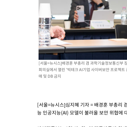
-10421초 전 >
[속보]'300억원대 사기 혐의' 차가원 대표 구속 송치
-9615초 전 >
"미 전국적 살모네라 식중독 원인은 멕시코산 할라피뇨"-- 
-8128초 전 >
[속보]경찰·노동부, HL만도 평택사업장 끼임 사망 관련 
-8009초 전 >
[속보]합수본, '투표율 허위 입력' 중앙·서울·경기도 선관위
압수수색
-7764초 전 >
[속보]원·달러 환율, 오전 9시 1423.8원
[서울=뉴시스]배경훈 부총리 겸 과학기술정보통신부 
회의실에서 열린 '빅테크 AI기업 사이버보안 프로젝트 
매 및 DB 금지
[서울=뉴시스]심지혜 기자 = 배경훈 부총리 
능 인공지능(AI) 모델이 불러올 보안 위협에