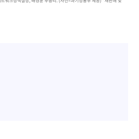
워크정책실장, 배경훈 부총리. (사진=과기정통부 제공) *재판매 및