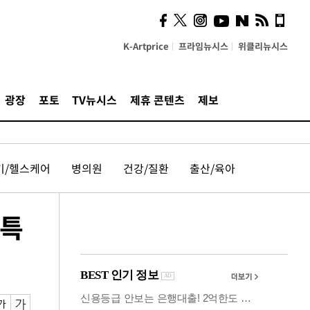
시, 스마트폰 액세서리에
NFC 더했다
K-Artprice
프라임뉴시스
위클리뉴시스
광장
포토
TV뉴시스
제휴 콘텐츠
제보
기/헬스케어
병의원
건강/질환
출산/육아
 특