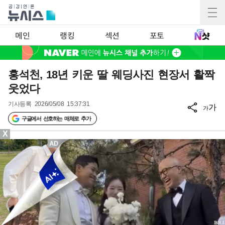
메인
랭킹
섹션
포토
홍석천, 18년 키운 딸 웨딩사진 현장서 활짝
웃었다
기사등록
2026/05/08 15:37:31
가
가
구글에서 선호하는 매체로 추가
X