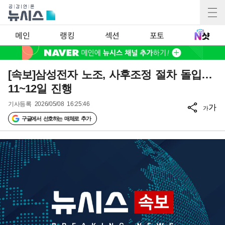
메인
랭킹
섹션
포토
[속보]삼성전자 노조, 사후조정 절차 돌입…
11~12일 진행
기사등록
2026/05/08 16:25:46
가
가
구글에서 선호하는 매체로 추가