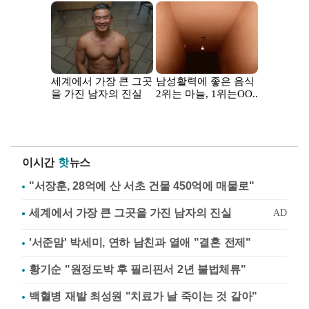
이시간
핫
뉴스
"서장훈, 28억에 산 서초 건물 450억에 매물로"
'서준맘' 박세미, 연하 남친과 열애 "결혼 전제"
황기순 "원정도박 후 필리핀서 2년 불법체류"
백혈병 재발 최성원 "치료가 날 죽이는 것 같아"