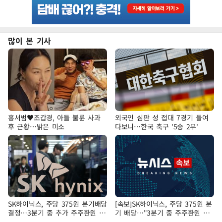
많이 본 기사
홍서범♥조갑경, 아들 불륜 사과
외국인 심판 성 접대 7경기 들여
후 근황…밝은 미소
다보니…한국 축구 '5승 2무'
SK하이닉스, 주당 375원 분기배당
[속보]SK하이닉스, 주당 375원 분
결정…3분기 중 추가 주주환원 발
기 배당…"3분기 중 주주환원 방
표
안 확정"