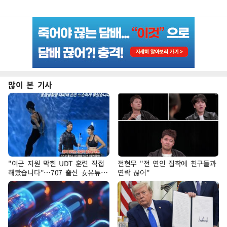
많이 본 기사
"여군 지원 막힌 UDT 훈련 직접
전현무 "전 연인 집착에 친구들과
해봤습니다"…707 출신 女유튜버
연락 끊어"
'완벽 소화'