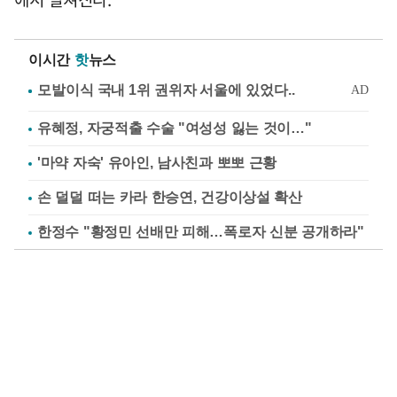
이시간
핫
뉴스
유혜정, 자궁적출 수술 "여성성 잃는 것이…"
'마약 자숙' 유아인, 남사친과 뽀뽀 근황
손 덜덜 떠는 카라 한승연, 건강이상설 확산
한정수 "황정민 선배만 피해…폭로자 신분 공개하라"