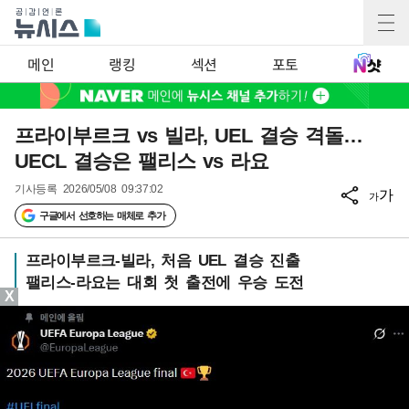
메인
랭킹
섹션
포토
프라이부르크 vs 빌라, UEL 결승 격돌…
UECL 결승은 팰리스 vs 라요
기사등록
2026/05/08 09:37:02
가
가
구글에서 선호하는 매체로 추가
프라이부르크-빌라, 처음 UEL 결승 진출
팰리스-라요는 대회 첫 출전에 우승 도전
X