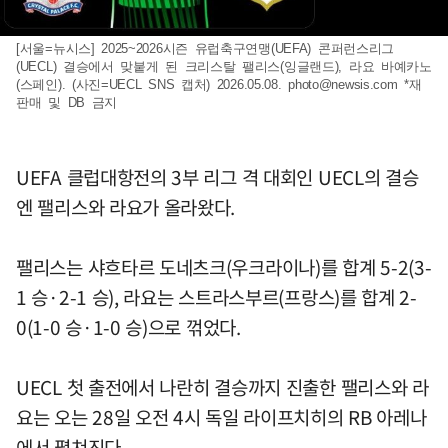
[서울=뉴시스] 2025~2026시즌 유럽축구연맹(UEFA) 콘퍼런스리그
(UECL) 결승에서 맞붙게 된 크리스탈 팰리스(잉글랜드), 라요 바예카노
(스페인). (사진=UECL SNS 캡처) 2026.05.08.
photo@newsis.com
*재
판매 및 DB 금지
UEFA 클럽대항전의 3부 리그 격 대회인 UECL의 결승
엔 팰리스와 라요가 올라왔다.
팰리스는 샤흐타르 도네츠크(우크라이나)를 합계 5-2(3-
1 승·2-1 승), 라요는 스트라스부르(프랑스)를 합계 2-
0(1-0 승·1-0 승)으로 꺾었다.
UECL 첫 출전에서 나란히 결승까지 진출한 팰리스와 라
요는 오는 28일 오전 4시 독일 라이프치히의 RB 아레나
에서 펼쳐진다.