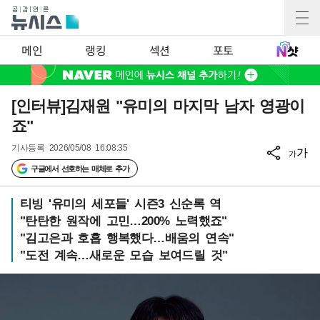
메인
랭킹
섹션
포토
[인터뷰]김재원 "유미의 마지막 남자 영광이
죠"
기사등록
2026/05/08 16:08:35
가
가
구글에서 선호하는 매체로 추가
티빙 '유미의 세포들' 시즌3 신순록 역
"탄탄한 원작에 고민…200% 노력했죠"
"김고은과 호흡 행복했다…배움의 연속"
"도전 계속…새로운 모습 보여드릴 것"