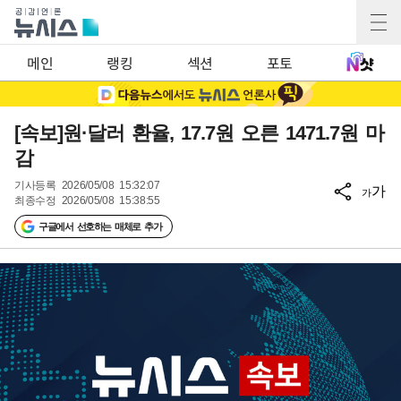
메인
랭킹
섹션
포토
[속보]원·달러 환율, 17.7원 오른 1471.7원 마
감
기사등록
2026/05/08 15:32:07
가
가
최종수정
2026/05/08 15:38:55
구글에서 선호하는 매체로 추가