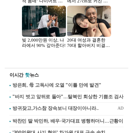
이시간
핫
뉴스
방은희, 母 고독사에 오열 "이틀 만에 발견"
"바지 벗고 앞뒤로 돌아"…탈북민 회상한 기쁨조 검사
박찬민 딸 박민하, 배우·국가대표 병행하더니…근황이
'300억원대 사기 혐의' 차가원 대표 구속 송치