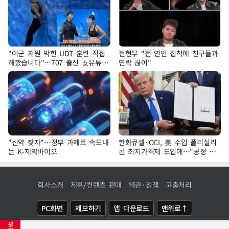
"여군 지원 막힌 UDT 훈련 직접
전현무 "전 연인 집착에 친구들과
해봤습니다"…707 출신 女유튜버
연락 끊어"
'완벽 소화'
"신약 찾자"…정부 과제로 속도내
한화큐셀·OCI, 美 수입 폴리실리
는 K-제약바이오
콘 최저가격제 도입에…"공정 경
쟁·수익성 개선 환영"
회사소개
제휴/컨텐츠 판매
약관·정책
고충처리
PC화면
제보하기
앱 다운로드
맨위로↑
광