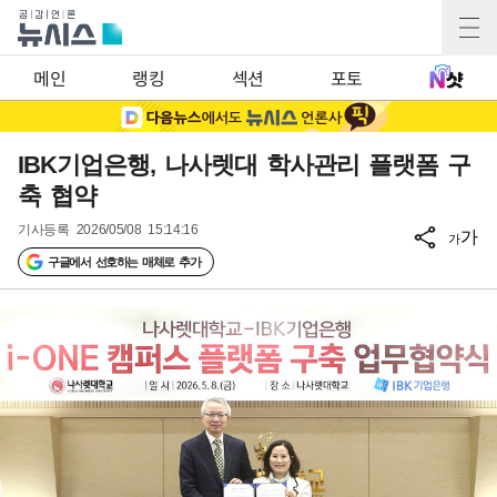
메인
랭킹
섹션
포토
IBK기업은행, 나사렛대 학사관리 플랫폼 구
축 협약
기사등록
2026/05/08 15:14:16
가
가
구글에서 선호하는 매체로 추가