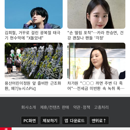
김희철, 거꾸로 걸린 광복절 태극
"손 떨림 포착"…카라 한승연, 건
기 현수막에 "X돌았네"
강 괜찮나 팬들 '걱정'
용산어린이정원 앞 즐비한 근조화
차가원 "○○○ 까면 주변 다 죽
환, 왜?[뉴시스Pic]
어"…전세금 미반환 속 녹취 폭로
파장
회사소개
제휴/컨텐츠 판매
약관·정책
고충처리
PC화면
제보하기
앱 다운로드
맨위로↑
광