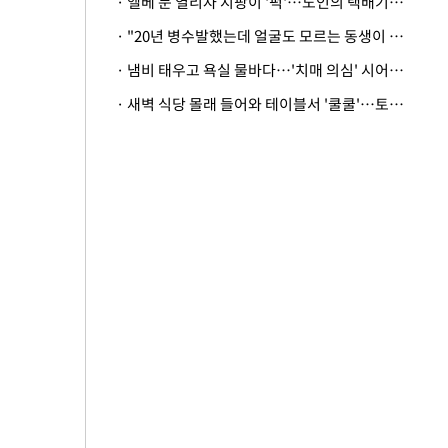
· 엘베 문 열리자 지팡이 '퍽'…노인의 택배기사 폭행 이유
· "20년 병수발했는데 얼굴도 모르는 동생이 유산 절반을"…배다른 형제 상속권 있을까
· 냄비 태우고 욕실 물바다…'치매 의심' 시어머니 검사 권유했다가 '날벼락'
· 새벽 식당 몰래 들어와 테이블서 '쿨쿨'…토사물 남기고 사라진 남성