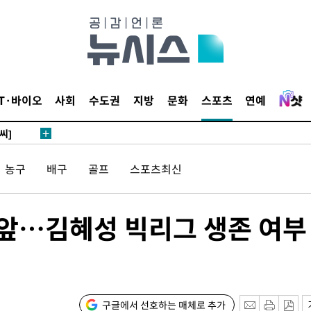
 4.1%로
말고 과감히
쪽 아웃바
하향
재난지역 선
IT·바이오
사회
수도권
지방
문화
스포츠
연예
희망지 못
씨]
 선제 대
농구
배구
골프
스포츠최신
눈앞…김혜성 빅리그 생존 여부
기소
구글에서 선호하는 매체로 추가