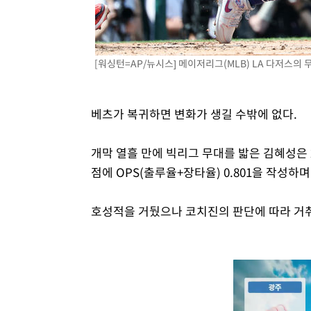
[워싱턴=AP/뉴시스] 메이저리그(MLB) LA 다저스의 무키 
베츠가 복귀하면 변화가 생길 수밖에 없다.
개막 열흘 만에 빅리그 무대를 밟은 김혜성은 26
점에 OPS(출루율+장타율) 0.801을 작성
호성적을 거뒀으나 코치진의 판단에 따라 거취