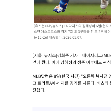
51분 전 >
[속보]원·달러 환율, 7.7원 내린 1416.1원 마감
53분 전 >
[속보] 노원서 40.1도 관측…서울, 2018년 이후 첫 40도
1시간 전 >
[속보]종합특검, '계엄 수용공간 확보' 신용해 前교정본부장 
[휴스턴=AP/뉴시스] LA 다저스의 김혜성이 6일(현지
2시간 전 >
외신들도 주목한 韓축구 파문…"국민적 공분에 수사 재개"
스턴 애스트로스와 경기 7회 초 3루타를 친 후 2루 베
2시간 전 >
11시간 압수수색에 성접대 파문까지…'쑥대밭' 된 축구협회
는 12-2로 대승했다. 2026.05.07.
2시간 전 >
[속보]규제합리화위원회 부위원장에 김태유 서울대 공대 교
후임
[서울=뉴시스]김희준 기자 = 메이저리그(MLB
앞에 뒀다. 이에 김혜성의 생존 여부에도 관심
MLB닷컴은 8일(한국 시간) "오른쪽 복사근
그 트리플A에서 재활 경기를 치른다. 베츠의 
전했다.