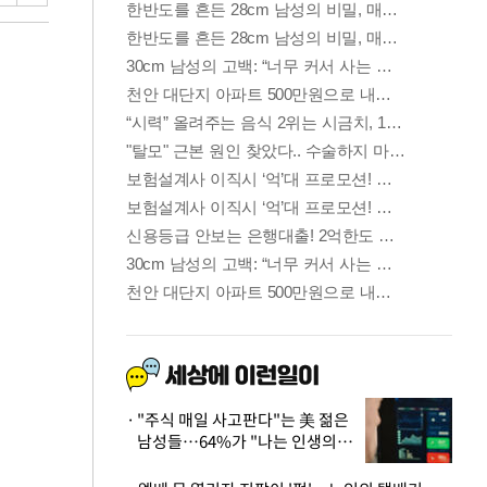
"주식 매일 사고판다"는 美 젊은
남성들…64%가 "나는 인생의
패배자“