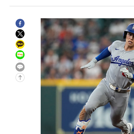
2시간 전 >
11시간 압수수색에 성접대 파문까지…'쑥대밭' 된 축구협회
2시간 전 >
[속보]규제합리화위원회 부위원장에 김태유 서울대 공대 교
후임
-21843초 전 >
이강인, 폭염 속 AT마드리드 첫 훈련…80명 식사 대접까
-18982초 전 >
미 사업체 일자리, 7월에 2.3만개 순감하고 그 전 2개월 1
하향수정 (2보)
-18430초 전 >
[속보] 미 사업체, 일자리 7월에 2.3만 개 줄어…실업률은
↓
-14293초 전 >
[속보]이 대통령 "부동산 공급 기존 사고방식 매달리지 
실천"
-13378초 전 >
이란, "오만과 '중앙 단일 루트' 합의…북쪽 인바운드·남
운드는 임시"
-4946초 전 >
"낮 기온 소폭 하락"…수도권 폭염중대경보, 폭염경보로 
-4910초 전 >
[속보]이 대통령, '호우피해' 안동·의성 관할 4개 면 특별
포
-4873초 전 >
[단독]중수청 지원 검사들, 정원 초과 시 낮은 계급 임용…
갈 수도
-2844초 전 >
낮 최고 37도 찜통더위…곳곳 소나기·강원 많은 비[내일날
-1150초 전 >
SK하이닉스, 용인·청주 팹에 54조 투자…"AI 메모리 수요
응"
33분 전 >
여자배구 이재영·이다영 자매, 아제르바이잔 투란VC 입단
45분 전 >
외국인 심판 성 접대 7경기 들여다보니…한국 축구 '5승 2무'
50분 전 >
[속보]코스닥, 2.86포인트(0.36%) 내린 798.81마감
50분 전 >
[속보]코스피, 6200선 약보합…0.60% 내린 6258.77에 마쳐