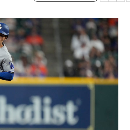
수…이병태
지(종합)
0.3만개
 4.1%로
말고 과감히
쪽 아웃바
하향
재난지역 선
희망지 못
씨]
 선제 대