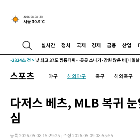
하향수정 (2보)
-18410초 전 >
[속보] 미 사업체, 일자리 7월에 2.3만 개 줄어…실업률은
↓
-14273초 전 >
[속보]이 대통령 "부동산 공급 기존 사고방식 매달리지 
2026.08.08 (토)
서울 30.9℃
실천"
-13358초 전 >
이란, "오만과 '중앙 단일 루트' 합의…북쪽 인바운드·남
운드는 임시"
-4926초 전 >
"낮 기온 소폭 하락"…수도권 폭염중대경보, 폭염경보로 
-4890초 전 >
[속보]이 대통령, '호우피해' 안동·의성 관할 4개 면 특별
실시간
정치
국제
경제
금융
산업
포
-4853초 전 >
[단독]중수청 지원 검사들, 정원 초과 시 낮은 계급 임용…
갈 수도
-2824초 전 >
낮 최고 37도 찜통더위…곳곳 소나기·강원 많은 비[내일날
-1130초 전 >
SK하이닉스, 용인·청주 팹에 54조 투자…"AI 메모리 수요
스포츠
야구
해외야구
축구
해외축구
응"
33분 전 >
여자배구 이재영·이다영 자매, 아제르바이잔 투란VC 입단
46분 전 >
외국인 심판 성 접대 7경기 들여다보니…한국 축구 '5승 2무'
50분 전 >
[속보]코스닥, 2.86포인트(0.36%) 내린 798.81마감
다저스 베츠, MLB 복귀 
51분 전 >
[속보]코스피, 6200선 약보합…0.60% 내린 6258.77에 마쳐
심
51분 전 >
[속보]원·달러 환율, 7.7원 내린 1416.1원 마감
53분 전 >
[속보] 노원서 40.1도 관측…서울, 2018년 이후 첫 40도
1시간 전 >
[속보]종합특검, '계엄 수용공간 확보' 신용해 前교정본부장 
등록 2026.05.08 15:29:25
수정 2026.05.09 08:55:55
2시간 전 >
외신들도 주목한 韓축구 파문…"국민적 공분에 수사 재개"