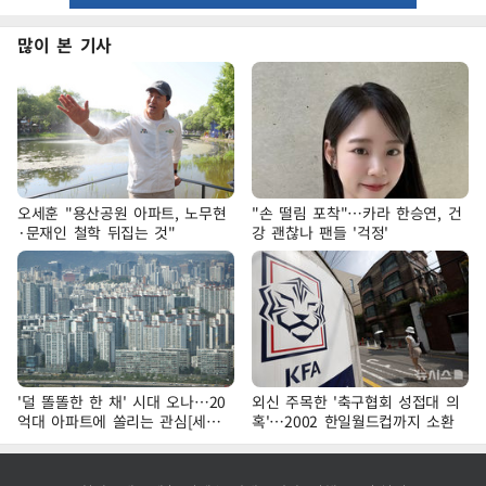
많이 본 기사
오세훈 "용산공원 아파트, 노무현
"손 떨림 포착"…카라 한승연, 건
·문재인 철학 뒤집는 것"
강 괜찮나 팬들 '걱정'
'덜 똘똘한 한 채' 시대 오나…20
외신 주목한 '축구협회 성접대 의
억대 아파트에 쏠리는 관심[세제
혹'…2002 한일월드컵까지 소환
개편, 그 이후②]