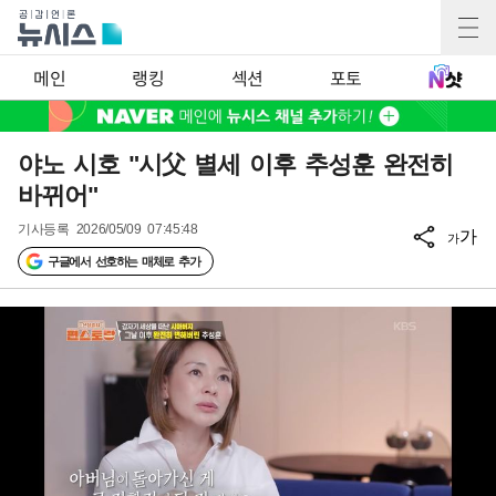
메인
랭킹
섹션
포토
야노 시호 "시父 별세 이후 추성훈 완전히
바뀌어"
기사등록
2026/05/09 07:45:48
가
가
구글에서 선호하는 매체로 추가