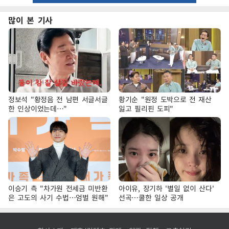
많이 본 기사
정보석 "황정음 전 남편 서글서글
황기순 "원정 도박으로 전 재산
한 인상이었는데…"
잃고 필리핀 도피"
이승기 측 "차가원 전세금 미반환
아이유, 장기하 '별일 없이 산다'
은 고도의 사기 수법…엄벌 원해"
선곡…쿨한 일상 공개