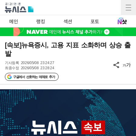
메인
랭킹
섹션
포토
[속보]뉴욕증시, 고용 지표 소화하며 상승 출
발
기사등록
2026/05/08 23:24:27
가
가
최종수정
2026/05/08 23:28:24
구글에서 선호하는 매체로 추가