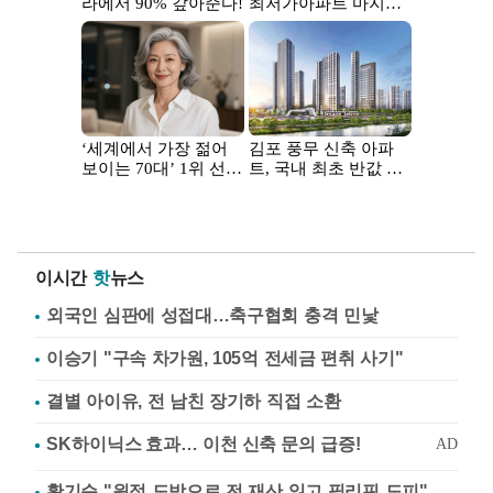
이시간
핫
뉴스
외국인 심판에 성접대…축구협회 충격 민낯
이승기 "구속 차가원, 105억 전세금 편취 사기"
결별 아이유, 전 남친 장기하 직접 소환
황기순 "원정 도박으로 전 재산 잃고 필리핀 도피"