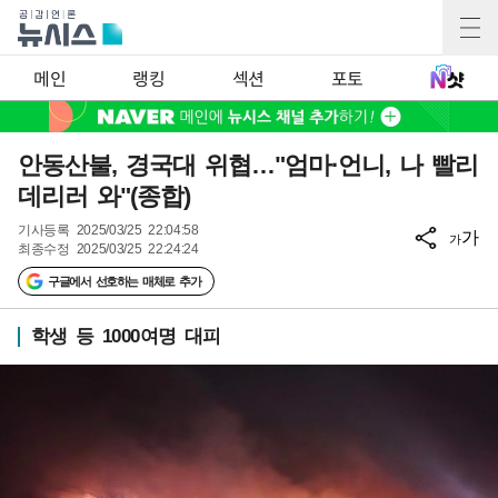
메인
랭킹
섹션
포토
안동산불, 경국대 위협…"엄마·언니, 나 빨리
데리러 와"(종합)
기사등록
2025/03/25 22:04:58
가
가
최종수정
2025/03/25 22:24:24
구글에서 선호하는 매체로 추가
학생 등 1000여명 대피