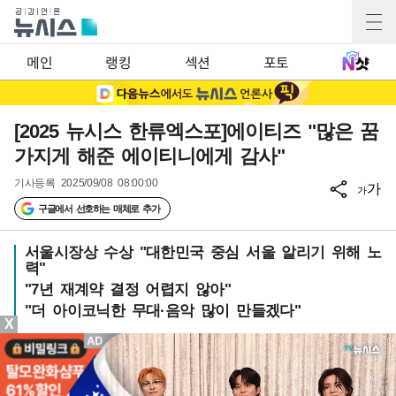
메인
랭킹
섹션
포토
[2025 뉴시스 한류엑스포]에이티즈 "많은 꿈
가지게 해준 에이티니에게 감사"
기사등록
2025/09/08 08:00:00
가
가
구글에서 선호하는 매체로 추가
서울시장상 수상 "대한민국 중심 서울 알리기 위해 노
력"
"7년 재계약 결정 어렵지 않아"
"더 아이코닉한 무대·음악 많이 만들겠다"
X