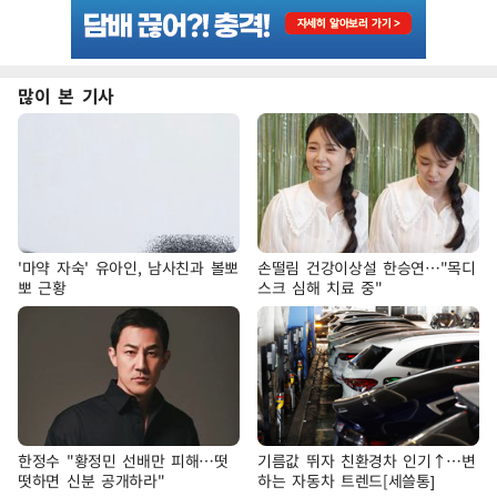
많이 본 기사
'마약 자숙' 유아인, 남사친과 볼뽀
손떨림 건강이상설 한승연…"목디
뽀 근황
스크 심해 치료 중"
한정수 "황정민 선배만 피해…떳
기름값 뛰자 친환경차 인기↑…변
떳하면 신분 공개하라"
하는 자동차 트렌드[세쓸통]