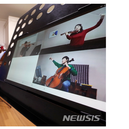
하라 격파
다"
협"
용할까
가피"
수수색
태세 강
어"
·당황'
'
 혐의