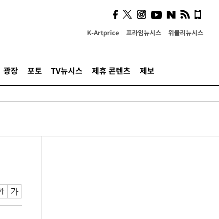
K-Artprice
프라임뉴시스
위클리뉴시스
광장
포토
TV뉴시스
제휴 콘텐츠
제보