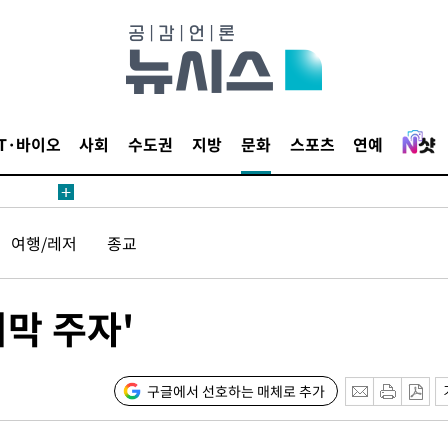
가피"
수수색
태세 강
IT·바이오
사회
수도권
지방
문화
스포츠
연예
여행/레저
종교
어"
·당황'
'
막 주자'
 혐의
구글에서 선호하는 매체로 추가
포착