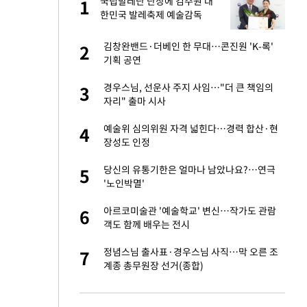
글
국립발레단 단장에 김주원 대
1
1
한민국 발레축제 예술감독
 미반환은 고도의
김창완밴드·더베인 한 무대…콘진원 'K-록'
2
2
기획 공연
이 산다' 선곡…쿨한
경우스님, 선운사 주지 사임…"더 큰 책임의
3
3
자리" 출마 시사
인간들이 이 꼴 만
예술위 심의위원 자격 넓힌다…경력 합산·현
4
4
격한 반응
장성도 인정
하는 프리랜서…받
당신의 유통기한은 얼마나 남았나요?…연극
5
5
'노인박멸'
추천 부시장에 백승
아르코미술관 '예술학교' 변신…작가도 관람
6
6
객도 함께 배우는 전시
 원전 반대 안해…안
정념스님 출사표·경우스님 사직…막 오른 조
7
7
계종 총무원장 선거(종합)