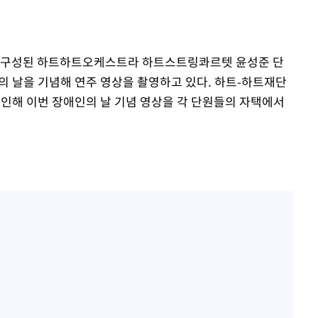
정보석 "황정음 전 남편 서
1
서글한 인상이었는데…"
이승기 측 "차가원 전세금
2
로 구성된 하트하트오케스트라 하트스트링콰르텟 윤성준 단
사기 수법…엄벌 원해"
포착
의 날을 기념해 연주 영상을 촬영하고 있다. 하트-하트재단
아이유, 장기하 '별일 없
3
하라 격파
 인해 이번 장애인의 날 기념 영상을 각 단원들의 자택에서
일상 공개
다"
허지웅 "우리가 지지했던 
4
협"
들었다"…형소법 개정에 
용할까
김혜수 "우린 돈 받고 일
가피"
5
는 만큼 해내야"
[속보]전남광주 초대 시민
6
주·윤난실
[속보]산업장관 "李정부,
7
정 전력 위해 불가피"