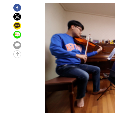
-3338초 전 >
손흥민, 5경기 연속골 실패…LAFC는 승부차기 끝 과달라
1시간 전 >
내일까지 39도 '펄펄'…기상청 "태풍 지나며 폭염 잠시 꺾인
1시간 전 >
트럼프, 한국계 진보 주지사 후보 맹공…"공산주의가 최대 위
1시간 전 >
"美간섭에 합의 지연"…트럼프, '이란 호르무즈 통제권' 수
2시간 전 >
[속보]산업장관 "李정부, 원전 반대 안해…안정 전력 위해 불
-31378초 전 >
경찰, '홍명보는 2순위' 결론냈던 스포츠윤리센터도 압
-16974초 전 >
[속보]합참 "北 발사체는 단거리탄도미사일…감시·경계
화"
-16722초 전 >
日방위성, 北이 동해로 쏜 발사체는 탄도미사일 가능성
-15152초 전 >
[속보] SKT, 에이닷 서비스 장애 발생…"원인 파악 중"
-14558초 전 >
[속보]합참 "북, 동해상으로 미상 발사체 발사"
-13954초 전 >
'낮 최고 39도' 불볕더위…한밤 열대야도 계속[내일날씨]
-13913초 전 >
[속보]7~9일 프로야구 3연전도 폭염 취소…11일 재개
-13575초 전 >
"韓 외환시장 개입 관측 배경엔 美의 대한국 무역적자 있
-13402초 전 >
'월드컵 탈락 후폭풍' 축구협회…초유의 압수수색에 '충격
-13242초 전 >
서울 낮 37.9도, 올여름 최고치 경신…영등포 순간 '40도
-12804초 전 >
[속보]종합특검, 대검 추가 압수수색…내란 중요임무종사