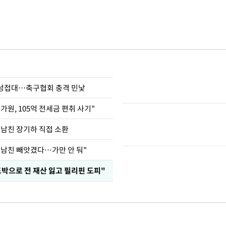
 성접대…축구협회 충격 민낯
가원, 105억 전세금 편취 사기"
 남친 장기하 직접 소환
 남친 빼앗겼다…가만 안 둬"
도박으로 전 재산 잃고 필리핀 도피"