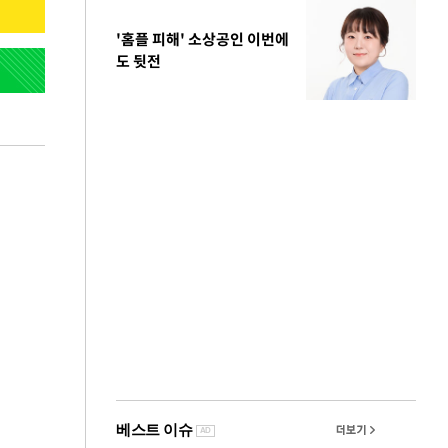
'홈플 피해' 소상공인 이번에
도 뒷전