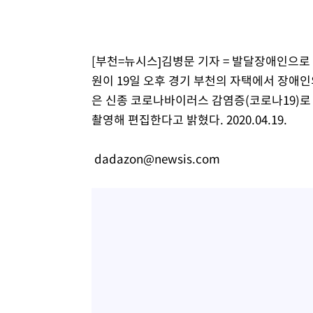
-8899초 전 >
[속보]코스닥, 800p 회복…0.26% 오른 801.67 마감
-8829초 전 >
[속보]코스피, 301.88포인트(4.58%) 내린 6296.38 마감
-8694초 전 >
[속보]원·달러 환율, 0.7원 내린 1423.8원 마감
[부천=뉴시스]김병문 기자 = 발달장애인으
-6293초 전 >
"여기 떨어졌다"…다누리, 스페이스X 로켓 달 충돌 흔적 
원이 19일 오후 경기 부천의 자택에서 장애인
-3338초 전 >
손흥민, 5경기 연속골 실패…LAFC는 승부차기 끝 과달라
은 신종 코로나바이러스 감염증(코로나19)로
1시간 전 >
내일까지 39도 '펄펄'…기상청 "태풍 지나며 폭염 잠시 꺾인
촬영해 편집한다고 밝혔다. 2020.04.19.
1시간 전 >
트럼프, 한국계 진보 주지사 후보 맹공…"공산주의가 최대 위
1시간 전 >
"美간섭에 합의 지연"…트럼프, '이란 호르무즈 통제권' 수
dadazon@newsis.com
2시간 전 >
[속보]산업장관 "李정부, 원전 반대 안해…안정 전력 위해 불