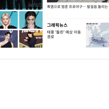
전남광주… 열화상 카메라에 담긴
폭염으로 멈춘 프로야구… 발걸음 돌리는
그래픽뉴스
태풍 '돌핀' 예상 이동
경로