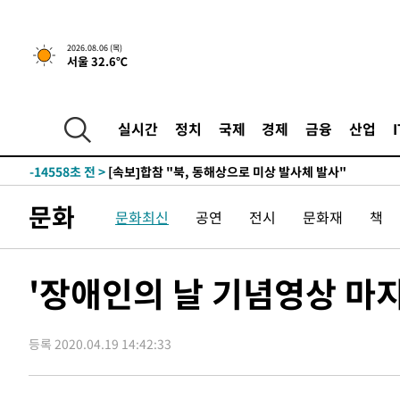
2시간 전 >
[속보]산업장관 "李정부, 원전 반대 안해…안정 전력 위해 불
-31378초 전 >
경찰, '홍명보는 2순위' 결론냈던 스포츠윤리센터도 압
2026.08.06 (목)
서울 32.6℃
-16974초 전 >
[속보]합참 "北 발사체는 단거리탄도미사일…감시·경계
화"
-16722초 전 >
日방위성, 北이 동해로 쏜 발사체는 탄도미사일 가능성
-15152초 전 >
[속보] SKT, 에이닷 서비스 장애 발생…"원인 파악 중"
실시간
정치
국제
경제
금융
산업
-14558초 전 >
[속보]합참 "북, 동해상으로 미상 발사체 발사"
-13954초 전 >
'낮 최고 39도' 불볕더위…한밤 열대야도 계속[내일날씨]
-13913초 전 >
[속보]7~9일 프로야구 3연전도 폭염 취소…11일 재개
문화
문화최신
공연
전시
문화재
책
-13575초 전 >
"韓 외환시장 개입 관측 배경엔 美의 대한국 무역적자 있
-13402초 전 >
'월드컵 탈락 후폭풍' 축구협회…초유의 압수수색에 '충격
-13242초 전 >
서울 낮 37.9도, 올여름 최고치 경신…영등포 순간 '40도
'장애인의 날 기념영상 마지
-12804초 전 >
[속보]종합특검, 대검 추가 압수수색…내란 중요임무종사
-8899초 전 >
[속보]코스닥, 800p 회복…0.26% 오른 801.67 마감
등록 2020.04.19 14:42:33
-8829초 전 >
[속보]코스피, 301.88포인트(4.58%) 내린 6296.38 마감
-8694초 전 >
[속보]원·달러 환율, 0.7원 내린 1423.8원 마감
-6293초 전 >
"여기 떨어졌다"…다누리, 스페이스X 로켓 달 충돌 흔적 