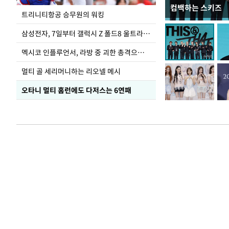
컴백하는 스키즈
입추 하루 앞둔 
트리니티항공 승무원의 워킹
폭염
삼성전자, 7일부터 갤럭시 Z 폴드8 울트라·폴드8·플립8 출시
멕시코 인플루언서, 라방 중 괴한 총격으로 사망
멀티 골 세리머니하는 리오넬 메시
오타니 멀티 홈런에도 다저스는 6연패