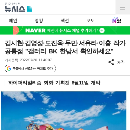
메인
랭킹
섹션
포토
김시현·김영성·도진욱·두민·서유라·이흠 작가
공통점 "갤러리 BK 한남서 확인하세요"
기사등록
2022/07/20 11:40:07
가
가
구글에서 선호하는 매체로 추가
하이퍼리얼리즘 회화 기획전 8월11일 개막