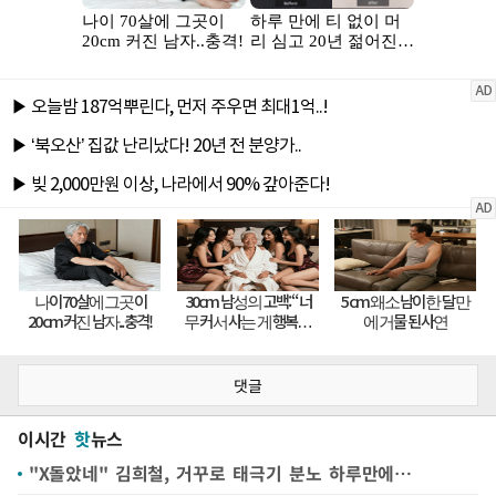
댓글
이시간
핫
뉴스
"X돌았네" 김희철, 거꾸로 태극기 분노 하루만에…