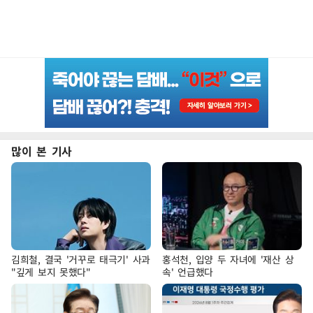
많이 본 기사
김희철, 결국 '거꾸로 태극기' 사과
홍석천, 입양 두 자녀에 '재산 상
"깊게 보지 못했다"
속' 언급했다